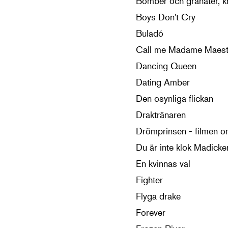
Bomber och granater, kn
Boys Don't Cry
Buladó
Call me Madame Maest
Dancing Queen
Dating Amber
Den osynliga flickan
Draktränaren
Drömprinsen - filmen 
Du är inte klok Madicke
En kvinnas val
Fighter
Flyga drake
Forever