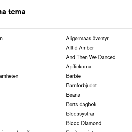
ma tema
en
Aligermaas äventyr
Alltid Amber
And Then We Danced
Apflickorna
samheten
Barbie
Barnförbjudet
Beans
Berts dagbok
Blodssystrar
Blood Diamond