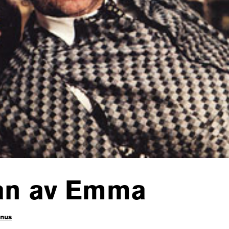
an av Emma
enus