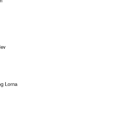
n
lev
ng Lorna