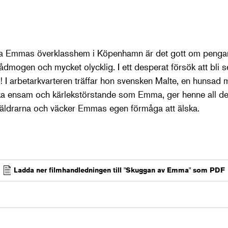
iga Emmas överklasshem i Köpenhamn är det gott om pengar
mogen och mycket olycklig. I ett desperat försök att bli s
v! I arbetarkvarteren träffar hon svensken Malte, en hunsad
lika ensam och kärlekstörstande som Emma, ger henne all 
räldrarna och väcker Emmas egen förmåga att älska.
Ladda ner filmhandledningen till "Skuggan av Emma" som PDF