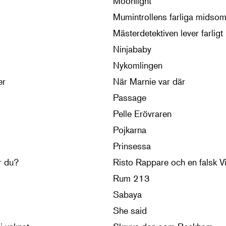
Moonlight
Mumintrollens farliga midso
Mästerdetektiven lever farligt
Ninjababy
Nykomlingen
er
När Marnie var där
Passage
Pelle Erövraren
Pojkarna
Prinsessa
r du?
Risto Rappare och en falsk V
Rum 213
Sabaya
She said