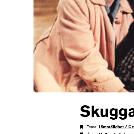
Skugg
Tema:
Jämställdhet / G