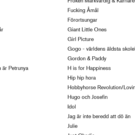
Fröken Märkvärdig & Karriäre
Fucking Åmål
Förortsungar
år
Giant Little Ones
Girl Picture
Gogo - världens äldsta skole
Gordon & Paddy
 är Petrunya
H is for Happiness
Hip hip hora
Hobbyhorse Revolution/Lovi
Hugo och Josefin
Idol
Jag är inte beredd att dö än
Julie