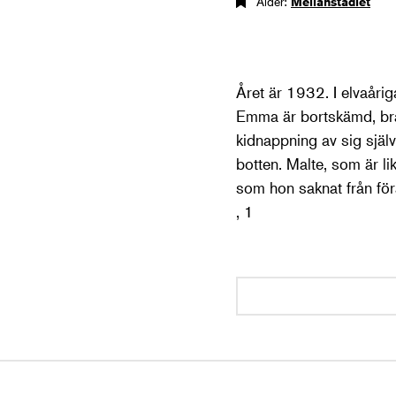
Ålder:
Mellanstadiet
Året är 1932. I elvaår
Emma är bortskämd, bråd
kidnappning av sig själ
botten. Malte, som är 
som hon saknat från fö
, 1