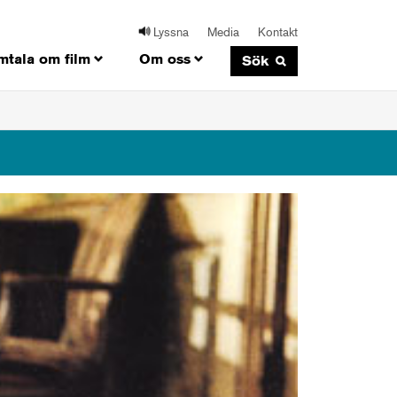
Lyssna
Media
Kontakt
mtala om film
Om oss
Sök