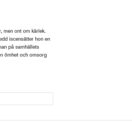
, men ont om kärlek.
edd iscensätter hon en
 man på samhällets
den ömhet och omsorg