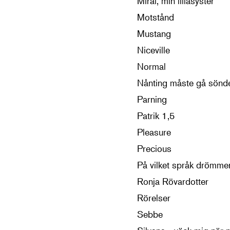
Miraï, min lillasyster
Motstånd
Mustang
Niceville
Normal
Nånting måste gå sönd
Parning
Patrik 1,5
Pleasure
Precious
På vilket språk drömme
Ronja Rövardotter
Rörelser
Sebbe