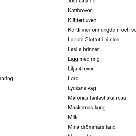
Just Charlie
Kattbreven
Klättertjuven
Kortfilmer om ungdom och sex
Laputa Slottet i himlen
Leslie brinner
Ligg med mig
Lilja 4-ever
raring
Lore
Lyckans väg
Maronas fantastiska resa
Maskernas kung
Milk
Mina drömmars land