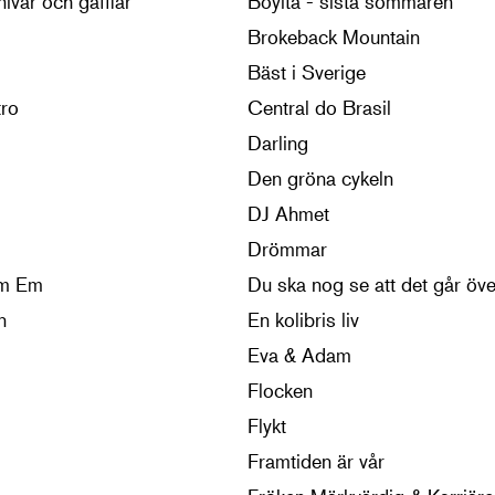
ivar och gafflar
Boyita - sista sommaren
Brokeback Mountain
Bäst i Sverige
ro
Central do Brasil
Darling
Den gröna cykeln
DJ Ahmet
Drömmar
om Em
Du ska nog se att det går öve
n
En kolibris liv
Eva & Adam
Flocken
Flykt
Framtiden är vår