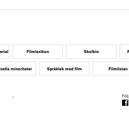
erial
Filmlexikon
Skolbio
nella minoriteter
Språklek med film
Filmlistan
.
Följ