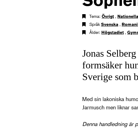
Sophel
Tema:
Övrigt
,
Nationella
Språk
Svenska
,
Romani
Ålder:
Högstadiet
,
Gymn
Jonas Selberg 
formsäker hun
Sverige som b
Med sin lakoniska humor
Jarmusch men liknar sam
Denna handledning är pr