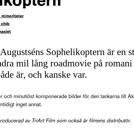
ikoptern
 minoriteter
 chib
asiet
Augustséns Sophelikoptern är en sti
dra mil lång roadmovie på romani
åde är, och kanske var.
 och minutiöst komponerade bilder för den tankarna till Aki
tidigt inget annat.
oducerad av TriArt Film som också är filmens distributör.