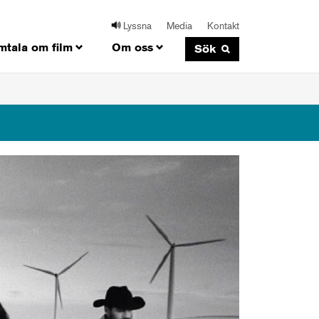
Lyssna
Media
Kontakt
mtala om film
Om oss
Sök