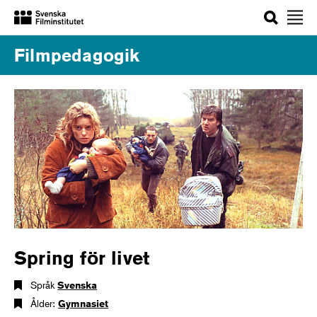
Sök
Filmpedagogik
Spring för livet
Språk
Svenska
Ålder:
Gymnasiet