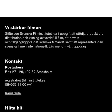
Vi stärker filmen
Stiftelsen Svenska Filminstitutet har i uppgift att stödja produktion,
distribution och visning av värdefull film, att bevara
och tillgängliggöra det svenska filmarvet samt att representera den
svenska filmen internationellt.
Läs mer om vårt uppdrag
Kontakt
Postadress
Box 271 26, 102 52 Stockholm
registrator@filminstitutet.se
08-665 11 00
(vx)
Karriärsida
Hitta hit