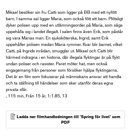
Mikael besöker sin fru Catti som ligger på BB med ett nyfött
barn. I samma sal ligger Maria, som också fött ett barn. Plötsligt
dyker polisen upp med en utlämningsorder på Maria, som sägs
uppehålla sig i landet illegalt. I salen finns även Erik, som påstår
sig vara Marias man. En sjuksköterska, Ingrid, samt Erik
uppehåller polisen medan Maria rymmer. Kvar blir barnet, vilket
Catti, på Ingrids inrådan, smugglar ut. Mikael och Catti blir
härmed indragna i en historia, där illegala flyktingar är på flykt
undan poliser och rasister. Paret möter hat, men också
engagemang från personer som försöker hjälpa flyktingarna.
Det är en film som fokuserar på människans ansvar att handla
och ta ställning till händelser som sker utanför deras egna
privata sfär.
, 115 min, Från 15 år, 1:1.85, 13
Ladda ner filmhandledningen till "Spring för livet" som
PDF