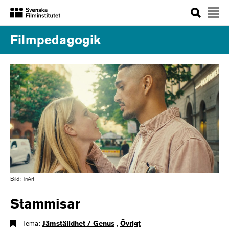
Sök
Filmpedagogik
Bild: TriArt
Stammisar
Tema:
Jämställdhet / Genus
,
Övrigt