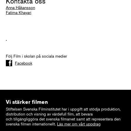
Kontakta oss
Anna Håkansson
Fatima Khayari
.
Följ Film i skolan på sociala medier
Facebook
Vi stärker filmen
Stiftelsen Svenska Filminstitutet har i uppgift att stödja produktion,
distribution och visning av värdefull film, att bevara
och tillgängliggöra det svenska filmarvet samt att representera den
svenska filmen internationellt.
Läs mer om vårt uppdrag