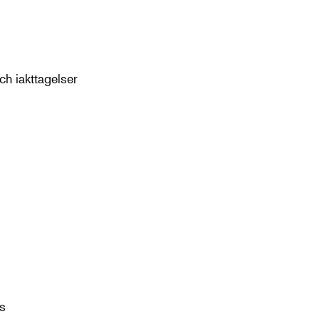
ch iakttagelser
ts