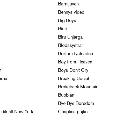
Barntjuven
Bennys video
Big Boys
Binti
Biru Unjárga
Blodssystrar
Bortom tystnaden
Boy from Heaven
n
Boys Don't Cry
orna
Breaking Social
Brokeback Mountain
Bubblan
Bye Bye Boredom
dik till New York
Chaplins pojke