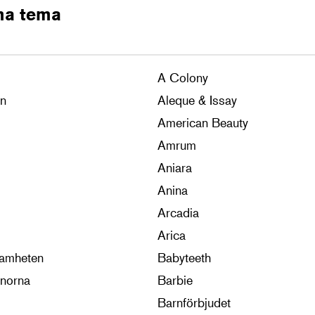
ma tema
A Colony
en
Aleque & Issay
American Beauty
Amrum
Aniara
Anina
Arcadia
Arica
samheten
Babyteeth
rnorna
Barbie
Barnförbjudet