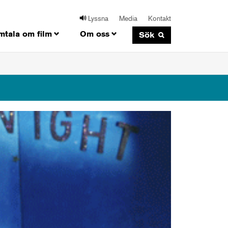
Lyssna
Media
Kontakt
mtala om film
Om oss
Sök