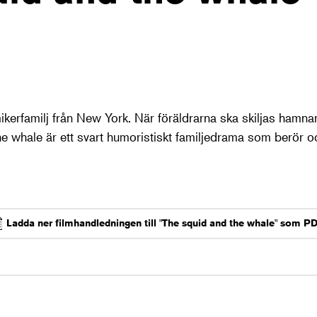
erfamilj från New York. När föräldrarna ska skiljas hamna
he whale är ett svart humoristiskt familjedrama som berör o
Ladda ner filmhandledningen till "The squid and the whale" som P