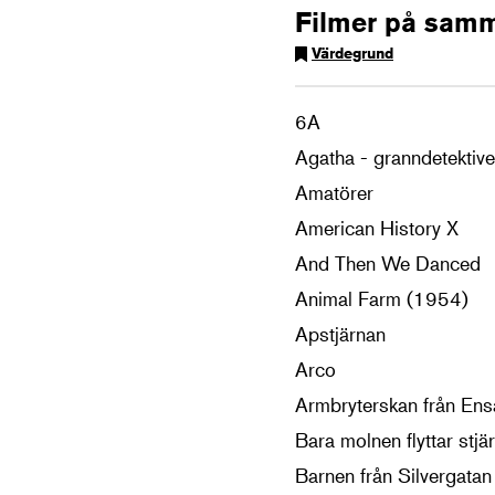
Filmer på sam
Värdegrund
6A
Agatha - granndetektiv
Amatörer
American History X
And Then We Danced
Animal Farm (1954)
Apstjärnan
Arco
Armbryterskan från En
Bara molnen flyttar stjä
Barnen från Silvergatan