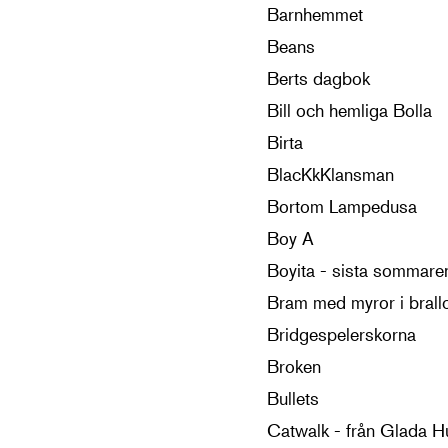
Barnhemmet
Beans
Berts dagbok
Bill och hemliga Bolla
Birta
BlacKkKlansman
Bortom Lampedusa
Boy A
Boyita - sista sommare
Bram med myror i brall
Bridgespelerskorna
Broken
Bullets
Catwalk - från Glada Hu