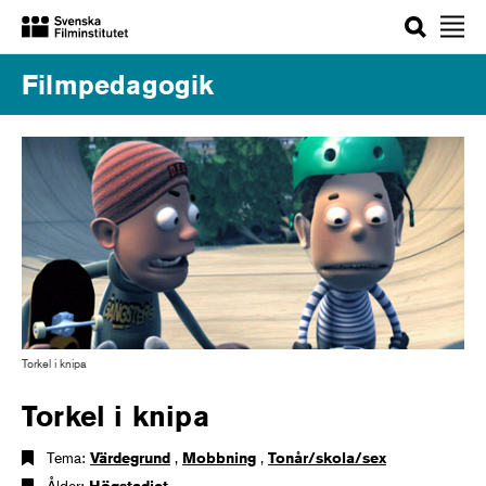
Sök
Filmpedagogik
Torkel i knipa
Torkel i knipa
Tema:
Värdegrund
,
Mobbning
,
Tonår/skola/sex
Ålder:
Högstadiet