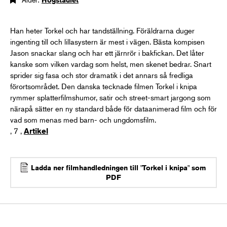
Han heter Torkel och har tandställning. Föräldrarna duger
ingenting till och lillasystern är mest i vägen. Bästa kompisen
Jason snackar slang och har ett järnrör i bakfickan. Det låter
kanske som vilken vardag som helst, men skenet bedrar. Snart
sprider sig fasa och stor dramatik i det annars så fredliga
förortsområdet. Den danska tecknade filmen Torkel i knipa
rymmer splatterfilmshumor, satir och street-smart jargong som
närapå sätter en ny standard både för dataanimerad film och för
vad som menas med barn- och ungdomsfilm.
, 7 ,
Artikel
Ladda ner filmhandledningen till "Torkel i knipa" som
PDF