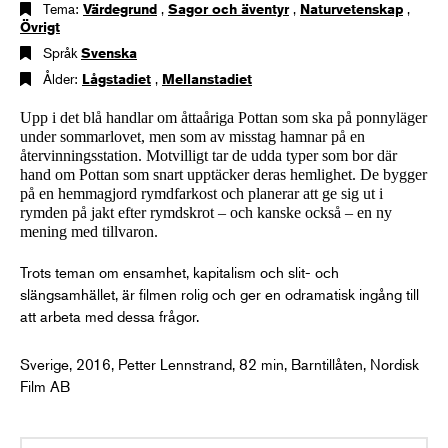
Tema:
Värdegrund
,
Sagor och äventyr
,
Naturvetenskap
,
Övrigt
Språk
Svenska
Ålder:
Lågstadiet
,
Mellanstadiet
Upp i det blå handlar om åttaåriga Pottan som ska på ponnyläger
under sommarlovet, men som av misstag hamnar på en
återvinningsstation. Motvilligt tar de udda typer som bor där
hand om Pottan som snart upptäcker deras hemlighet. De bygger
på en hemmagjord rymdfarkost och planerar att ge sig ut i
rymden på jakt efter rymdskrot – och kanske också – en ny
mening med tillvaron.
Trots teman om ensamhet, kapitalism och slit- och
slängsamhället, är filmen rolig och ger en odramatisk ingång till
att arbeta med dessa frågor.
Sverige, 2016, Petter Lennstrand, 82 min, Barntillåten, Nordisk
Film AB