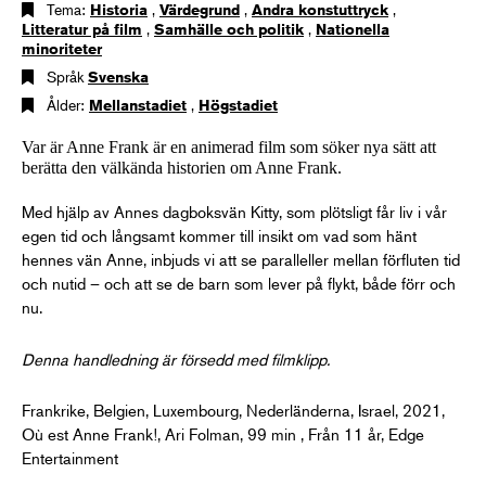
Tema:
Historia
,
Värdegrund
,
Andra konstuttryck
,
Litteratur på film
,
Samhälle och politik
,
Nationella
minoriteter
Språk
Svenska
Ålder:
Mellanstadiet
,
Högstadiet
Var är Anne Frank är en animerad film som söker nya sätt att
berätta den välkända historien om Anne Frank.
Med hjälp av Annes dagboksvän Kitty, som plötsligt får liv i vår
egen tid och långsamt kommer till insikt om vad som hänt
hennes vän Anne, inbjuds vi att se paralleller mellan förfluten tid
och nutid – och att se de barn som lever på flykt, både förr och
nu.
Denna handledning är försedd med filmklipp.
Frankrike, Belgien, Luxembourg, Nederländerna, Israel, 2021,
Où est Anne Frank!, Ari Folman, 99 min , Från 11 år, Edge
Entertainment