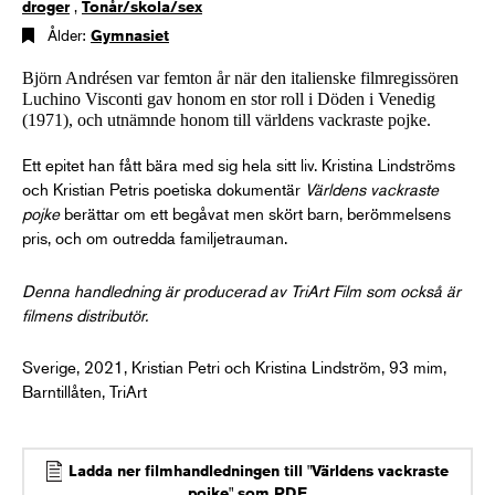
droger
,
Tonår/skola/sex
Ålder:
Gymnasiet
Björn Andrésen var femton år när den italienske filmregissören
Luchino Visconti gav honom en stor roll i Döden i Venedig
(1971), och utnämnde honom till världens vackraste pojke.
Ett epitet han fått bära med sig hela sitt liv. Kristina Lindströms
och Kristian Petris poetiska dokumentär
Världens vackraste
pojke
berättar om ett begåvat men skört barn, berömmelsens
pris, och om outredda familjetrauman.
Denna handledning är producerad av TriArt Film som också är
filmens distributör.
Sverige, 2021, Kristian Petri och Kristina Lindström, 93 mim,
Barntillåten, TriArt
Ladda ner filmhandledningen till "Världens vackraste
pojke" som PDF