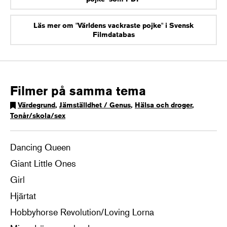
Läs mer om "Världens vackraste pojke" i Svensk
Filmdatabas
Filmer på samma tema
Värdegrund
,
Jämställdhet / Genus
,
Hälsa och droger
,
Tonår/skola/sex
Dancing Queen
Giant Little Ones
Girl
Hjärtat
Hobbyhorse Revolution/Loving Lorna