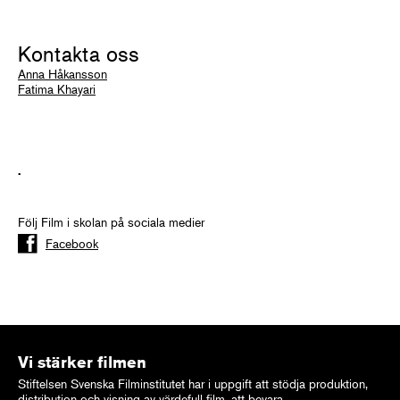
Kontakta oss
Anna Håkansson
Fatima Khayari
.
Följ Film i skolan på sociala medier
Facebook
Vi stärker filmen
Stiftelsen Svenska Filminstitutet har i uppgift att stödja produktion,
distribution och visning av värdefull film, att bevara