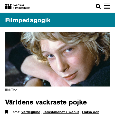
Sök
Filmpedagogik
Bild: TriArt
Världens vackraste pojke
Tema:
Värdegrund
,
Jämställdhet / Genus
,
Hälsa och