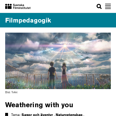
Sök
Filmpedagogik
Bild: TriArt
Weathering with you
Tema:
Sagor och äventyr
,
Naturvetenskap
,