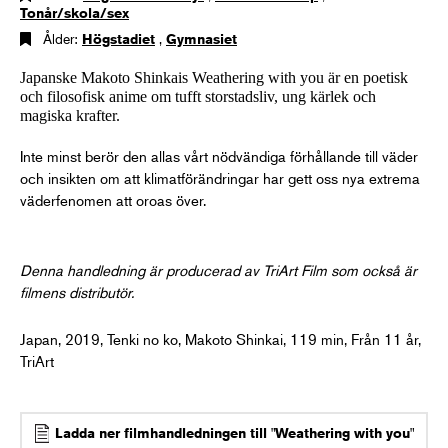
Tonår/skola/sex
Ålder:
Högstadiet
,
Gymnasiet
Japanske Makoto Shinkais Weathering with you är en poetisk
och filosofisk anime om tufft storstadsliv, ung kärlek och
magiska krafter.
Inte minst berör den allas vårt nödvändiga förhållande till väder
och insikten om att klimatförändringar har gett oss nya extrema
väderfenomen att oroas över.
Denna handledning är producerad av TriArt Film som också är
filmens distributör.
Japan, 2019, Tenki no ko, Makoto Shinkai, 119 min, Från 11 år,
TriArt
Ladda ner filmhandledningen till "Weathering with you"