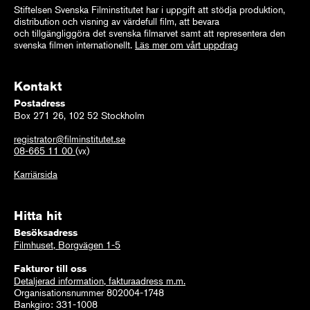
Stiftelsen Svenska Filminstitutet har i uppgift att stödja produktion,
distribution och visning av värdefull film, att bevara
och tillgängliggöra det svenska filmarvet samt att representera den
svenska filmen internationellt.
Läs mer om vårt uppdrag
Kontakt
Postadress
Box 271 26, 102 52 Stockholm
registrator@filminstitutet.se
08-665 11 00
(vx)
Karriärsida
Hitta hit
Besöksadress
Filmhuset, Borgvägen 1-5
Fakturor till oss
Detaljerad information, fakturaadress m.m.
Organisationsnummer 802004-1748
Bankgiro: 331-1008