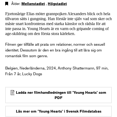
Ålder:
Mellanstadiet
,
Högstadiet
Fjortonårige Elias möter grannpojken Alexanders blick och hela
tillvaron sätts i gungning. Han förstår inte själv vad som sker och
måste snart konfronteras med starka känslor och rädsla för att
inte passa in. Young Hearts är en varm och gripande coming of
age-skildring om den första stora kärleken.
Filmen ger tillfälle att prata om relationer, normer och sexuell
identitet. Dessutom är den en bra ingång till att lära sig om
romantisk film som genre.
Belgien, Nederländerna, 2024, Anthony Shattermann, 97 min,
Från 7 år, Lucky Dogs
Ladda ner filmhandledningen till "Young Hearts" som
PDF
Läs mer om "Young Hearts" i Svensk Filmdatabas