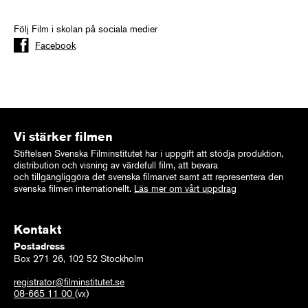
Följ Film i skolan på sociala medier
Facebook
Vi stärker filmen
Stiftelsen Svenska Filminstitutet har i uppgift att stödja produktion,
distribution och visning av värdefull film, att bevara
och tillgängliggöra det svenska filmarvet samt att representera den
svenska filmen internationellt.
Läs mer om vårt uppdrag
Kontakt
Postadress
Box 271 26, 102 52 Stockholm
registrator@filminstitutet.se
08-665 11 00
(vx)