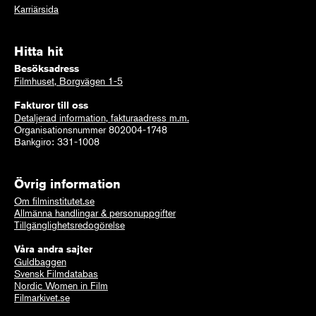
Karriärsida
Hitta hit
Besöksadress
Filmhuset, Borgvägen 1-5
Fakturor till oss
Detaljerad information, fakturaadress m.m.
Organisationsnummer 802004-1748
Bankgiro: 331-1008
Övrig information
Om filminstitutet.se
Allmänna handlingar & personuppgifter
Tillgänglighetsredogörelse
Våra andra sajter
Guldbaggen
Svensk Filmdatabas
Nordic Women in Film
Filmarkivet.se