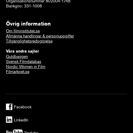
Organisationsnummer 802004-1748
Bankgiro: 331-1008
Övrig information
Om filminstitutet.se
Allmänna handlingar & personuppgifter
Tillgänglighetsredogörelse
Våra andra sajter
Guldbaggen
Svensk Filmdatabas
Nordic Women in Film
Filmarkivet.se
Facebook
LinkedIn
Youtube