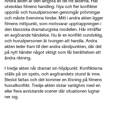
Andra akten är den längsta av de tre akterna. Här
utvecklas filmens handling. Nya och fler konflikter
uppstår och huvudpersonen genomgår prövningar
och måste övervinna hinder. Mitt i andra akten ligger
filmens mittpunkt, som motsvarar upptrappningen i
den klassiska dramaturgiska modellen. Här inträffar
en avgörande händelse. Nu är en konflikt oundviklig,
och huvudpersonen är tvungen att handla. Andra
akten leder fram till den andra vändpunkten, där det
på nytt händer något viktigt som får berättelsen att
ändra riktning.
I tredje akten når dramat sin höjdpunkt. Konflikterna
ställs på sin spets, och avgörandets stund är inne.
Beslut fattas och det kommer en lösning på filmens
huvudkonflikt. Tredje akten slutar vanligtvis med en
eller flera avslutande scener där situationen lugnar
ner sig.