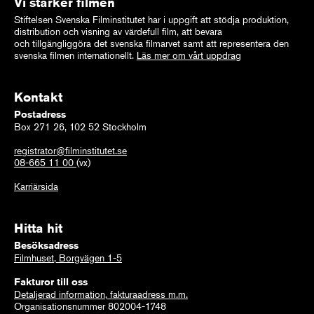
Vi stärker filmen
Stiftelsen Svenska Filminstitutet har i uppgift att stödja produktion,
distribution och visning av värdefull film, att bevara
och tillgängliggöra det svenska filmarvet samt att representera den
svenska filmen internationellt.
Läs mer om vårt uppdrag
Kontakt
Postadress
Box 271 26, 102 52 Stockholm
registrator@filminstitutet.se
08-665 11 00
(vx)
Karriärsida
Hitta hit
Besöksadress
Filmhuset, Borgvägen 1-5
Fakturor till oss
Detaljerad information, fakturaadress m.m.
Organisationsnummer 802004-1748