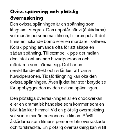
Oviss spänning och plötslig
överraskning
Den ovissa spänningen är en spänning som
långsamt stegras. Den uppstår när vi (åskådarna)
vet mer än personerna i filmen, till exempel att det
finns en tickande bomb eller en mördare i källaren.
Korsklippning används ofta för att skapa en
sådan spänning. Till exempel klipps det mellan
den intet ont anande huvudpersonen och
mördaren som närmar sig. Det har en
nervkittlande effekt och vi får lust att varna
huvudpersonen. Tidsförlängning kan öka den
ovissa spänningen. Även ljudet har stor betydelse
för uppbyggnaden av den ovissa spänningen.
Den plötsliga överraskningen är en chockverkan
eller en dramatisk händelse som kommer som en
blixt från klar himmel. Vid en plötslig överraskning
vet vi inte mer än personerna i filmen. Såväl
åskådarna som filmens personer blir överraskade
och förskräckta. En plötslig överraskning kan vi till