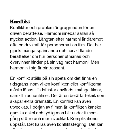
Konflikt
Konflikter och problem är grogrunden för en
driven berättelse. Harmoni innebär sällan så
mycket action. Längtan efter harmoni är däremot
ofta en drivkraft för personerna i en film. Det har
gjorts många spännande och nervkittlande
berättelser om hur personer utmanas och
övervinner hinder på sin väg mot harmoni. Men
harmonin i sig är ointressant.
En konflikt ställs på sin spets om det finns en
tidsgräns inom vilken konflikten eller konflikterna
måste lösas . Tidsfrister används i många filmer,
särskilt i actionfilmer. Det är en berättarteknik som
skapar extra dramatik. En konflikt kan även
utvecklas. I början av filmen är konflikten kanske
ganska enkel och tydlig men blir under filmens
gång större och mer invecklad. Komplikationer
uppstår. Det kallas även konfliktstegring. Det kan