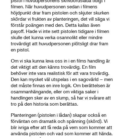
pistol i huvudpersonens skrivbordslåda tidigt i
filmen. När huvudpersonen sedan i filmens
höjdpunkt drar fram pistolen och skjuter skurken
skördar vi frukten av planteringen, det vill säga vi
förstår poängen med den. Detta kallas även
payoff. Hade vi inte sett pistolen tidigare i filmen
skulle det kunna verka osannolikt eller mindre
trovärdigt att huvudpersonen plötsligt drar fram
en pistol.
Om vi ska kunna leva oss in i en films handling är
det viktigt att den känns trovärdig. En film
behöver inte vara realistisk för att vara trovärdig.
Den kan mycket väl utspelas i en sagovärld – men
det måste finnas en inre logik. Om berättelsen är
osammanhängande, eller om viktiga saker i
handlingen sker av en slump, så har vi svårare att
tro på den historia som berättas.
Planteringen (pistolen i lådan) skapar också en
förväntan om dramatik och spänning (skörd). Vi
blir ivriga efter att få reda på vem som kommer att
använda pistolen och vad som kommer att hända.