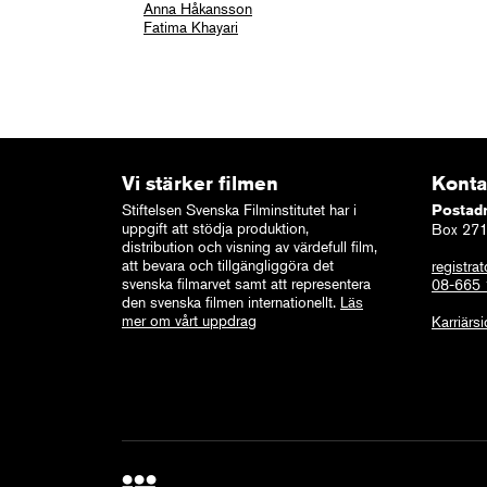
Anna Håkansson
Fatima Khayari
Vi stärker filmen
Konta
Stiftelsen Svenska Filminstitutet har i
Postad
uppgift att stödja produktion,
Box 271
distribution och visning av värdefull film,
att bevara och tillgängliggöra det
registrat
svenska filmarvet samt att representera
08-665
den svenska filmen internationellt.
Läs
mer om vårt uppdrag
Karriärs