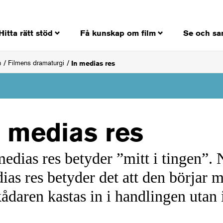
Hitta rätt stöd
Få kunskap om film
Se och sa
n
Filmens dramaturgi
In medias res
n medias res
medias res betyder ”mitt i tingen”. 
ias res betyder det att den börjar m
ådaren kastas in i handlingen utan 