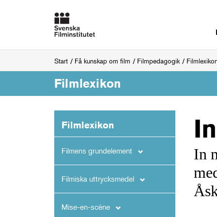
Start
Få kunskap om film
Filmpedagogik
Filmlexiko
Filmlexikon
I
Filmlexikon
In 
Filmens grundelement
med
Filmiska uttrycksmedel
Åsk
Mise-en-scène