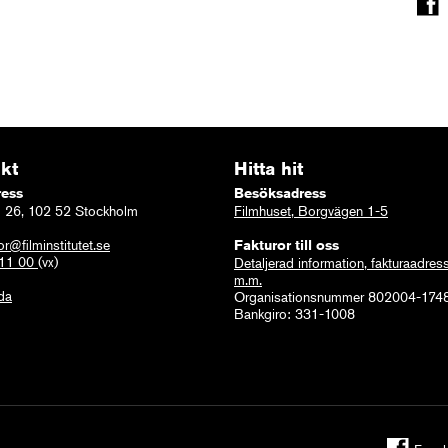
kt
Hitta hit
ress
Besöksadress
 26, 102 52 Stockholm
Filmhuset, Borgvägen 1-5
or@filminstitutet.se
Fakturor till oss
 11 00
(vx)
Detaljerad information, fakturaadres
m.m.
ida
Organisationsnummer 802004-174
Bankgiro: 331-1008