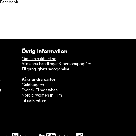
Facebook
Övrig information
Om filminstitutet.se
Allmänna handlingar & personuppgifter
Tillgänglighetsredogörelse
Våra andra sajter
s
Guldbaggen
Svensk Filmdatabas
8
Nordic Women in Film
Filmarkivet.se