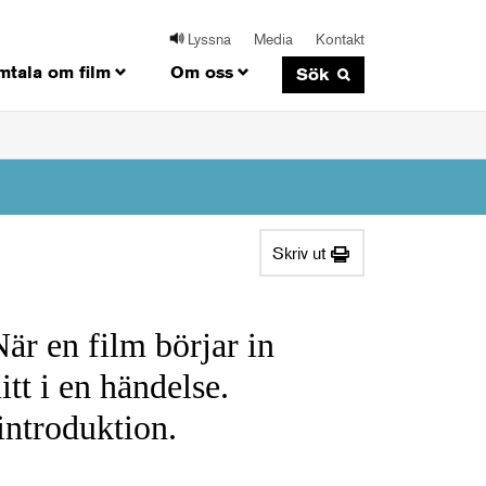
Lyssna
Media
Kontakt
mtala om film
Om oss
Sök
Skriv ut
När en film börjar in
itt i en händelse.
introduktion.