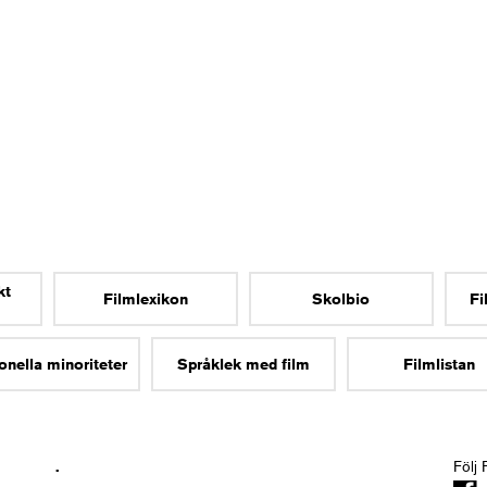
kt
Filmlexikon
Skolbio
Fi
onella minoriteter
Språklek med film
Filmlistan
.
Följ 