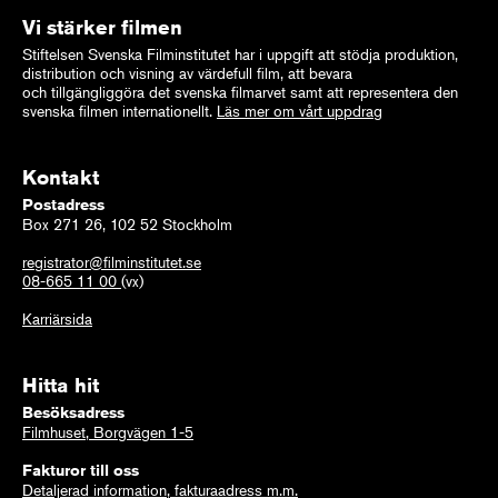
Vi stärker filmen
Stiftelsen Svenska Filminstitutet har i uppgift att stödja produktion,
distribution och visning av värdefull film, att bevara
och tillgängliggöra det svenska filmarvet samt att representera den
svenska filmen internationellt.
Läs mer om vårt uppdrag
Kontakt
Postadress
Box 271 26, 102 52 Stockholm
registrator@filminstitutet.se
08-665 11 00
(vx)
Karriärsida
Hitta hit
Besöksadress
Filmhuset, Borgvägen 1-5
Fakturor till oss
Detaljerad information, fakturaadress m.m.