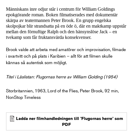
Människans inre odjur står i centrum för William Goldings
epokgörande roman. Boken filmatiserades med dokumentär
skärpa av teatermannen Peter Brook. En grupp engelska
skolpojkar blir strandsatta på en öde ö, där en maktkamp uppstår
mellan den förnuftige Ralph och den hänsynslöse Jack – en
tvekamp som får fruktansvärda konsekvenser.
Brook valde att arbeta med amatörer och improvisation, filmade
i svartvitt och på plats i Karibien – allt för att filmen skulle
kännas så autentisk som möjligt.
Titel i Läslistan: Flugornas herre av William Golding (1954)
Storbritannien, 1963, Lord of the Flies, Peter Brook, 92 min,
NonStop Timeless
Ladda ner filmhandledningen till "Flugornas herre" som
PDF