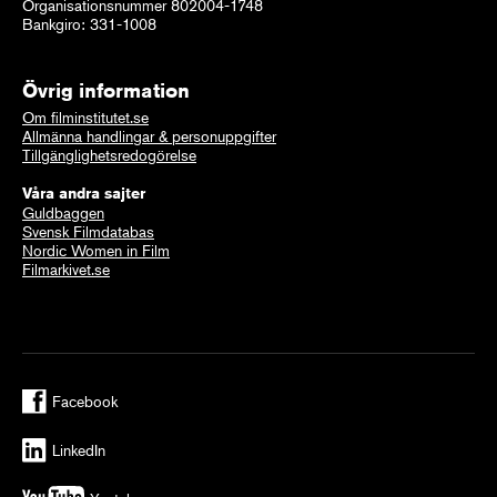
Organisationsnummer 802004-1748
Bankgiro: 331-1008
Övrig information
Om filminstitutet.se
Allmänna handlingar & personuppgifter
Tillgänglighetsredogörelse
Våra andra sajter
Guldbaggen
Svensk Filmdatabas
Nordic Women in Film
Filmarkivet.se
Facebook
LinkedIn