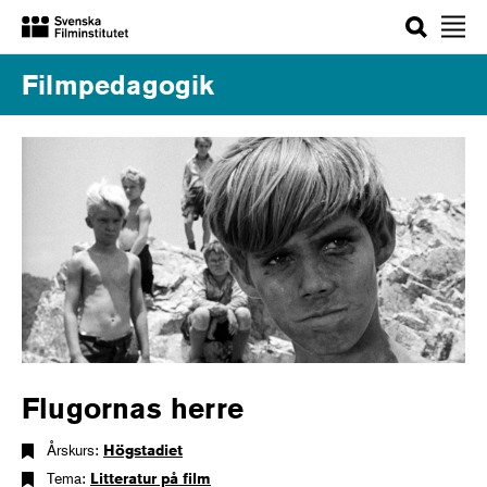
Sök
Filmpedagogik
Flugornas herre
Årskurs:
Högstadiet
Tema:
Litteratur på film