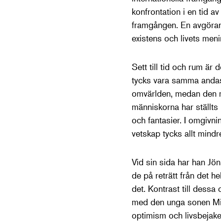
konfrontation i en tid 
framgången. En avgörand
existens och livets meni
Sett till tid och rum ä
tycks vara samma andas 
omvärlden, medan den me
människorna har ställts
och fantasier. I omgivn
vetskap tycks allt mindr
Vid sin sida har han Jö
de på reträtt från det he
det. Kontrast till dessa
med den unga sonen Mika
optimism och livsbejake