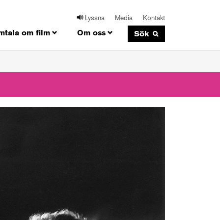
Lyssna
Media
Kontakt
mtala om film
Om oss
Sök