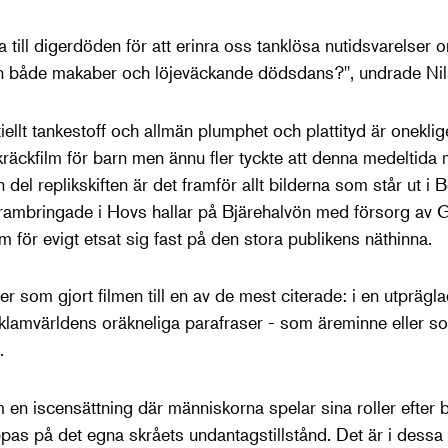
 till digerdöden för att erinra oss tanklösa nutidsvarelser om
 en både makaber och löjeväckande dödsdans?", undrade Nil
ellt tankestoff och allmän plumphet och plattityd är oneklig
skräckfilm för barn men ännu fler tyckte att denna medeltida
n del replikskiften är det framför allt bilderna som står ut 
 frambringade i Hovs hallar på Bjärehalvön med försorg av
 för evigt etsat sig fast på den stora publikens näthinna.
r som gjort filmen till en av de mest citerade: i en utpräglad
klamvärldens oräkneliga parafraser - som äreminne eller som
.
 en iscensättning där människorna spelar sina roller efter 
as på det egna skråets undantagstillstånd. Det är i dess