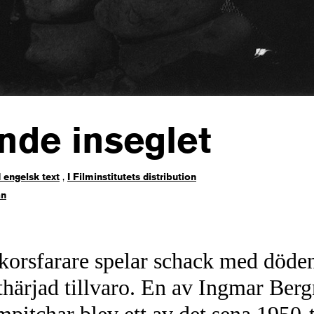
nde inseglet
 engelsk text
,
I Filminstitutets distribution
an
korsfarare spelar schack med döden
sthärjad tillvaro. En av Ingmar Be