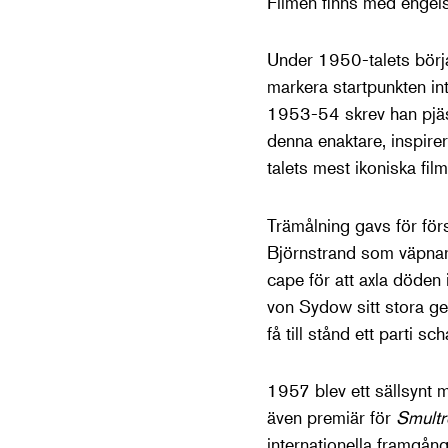
Filmen finns med engels
Under 1950-talets börj
markera startpunkten in
1953-54 skrev han pj
denna enaktare, inspire
talets mest ikoniska film
Trämålning gavs för fö
Björnstrand som väpnare
cape för att axla döden
von Sydow sitt stora ge
få till stånd ett parti s
1957 blev ett sällsynt
även premiär för
Smultr
internationella framgån