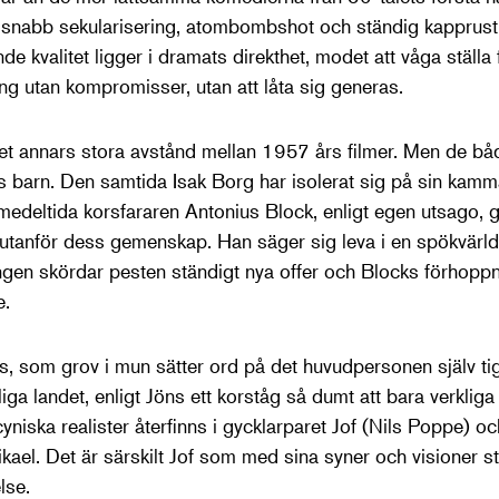
av snabb sekularisering, atombombshot och ständig kapprustni
e kvalitet ligger i dramats direkthet, modet att våga ställ
ng utan kompromisser, utan att låta sig generas.
r det annars stora avstånd mellan 1957 års filmer. Men de 
barn. Den samtida Isak Borg har isolerat sig på sin kamma
deltida korsfararen Antonius Block, enligt egen utsago, ge
 utanför dess gemenskap. Han säger sig leva i en spökvärld
ingen skördar pesten ständigt nya offer och Blocks förhopp
e.
ns, som grov i mun sätter ord på det huvudpersonen själv t
liga landet, enligt Jöns ett korståg så dumt att bara verkliga
 cyniska realister återfinns i gycklarparet Jof (Nils Poppe) 
el. Det är särskilt Jof som med sina syner och visioner stå
lse.