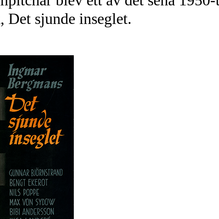
mpitchar blev ett av det sena 1950-
 Det sjunde inseglet.