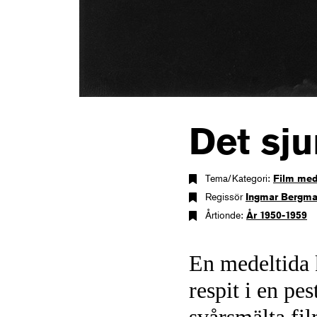
Det sju
Tema/Kategori:
Film med
Regissör
Ingmar Bergm
Årtionde:
År 1950-1959
En medeltida 
respit i en pe