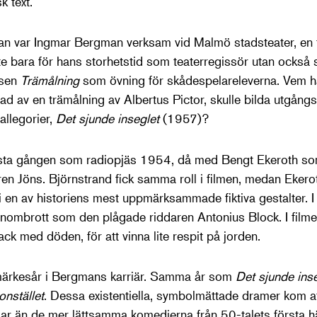
k text.
an var Ingmar Bergman verksam vid Malmö stadsteater, en 
te bara för hans storhetstid som teaterregissör utan också
äsen
Trämålning
som övning för skådespelareleverna. Vem ha
rad av en trämålning av Albertus Pictor, skulle bilda utgån
allegorier,
Det sjunde inseglet
(1957)?
rsta gången som radiopjäs 1954, då med Bengt Ekeroth s
n Jöns. Björnstrand fick samma roll i filmen, medan Ekerot
 i en av historiens mest uppmärksammade fiktiva gestalter. I
nombrott som den plågade riddaren Antonius Block. I filme
chack med döden, för att vinna lite respit på jorden.
 märkesår i Bergmans karriär. Samma år som
Det sjunde ins
onstället
. Dessa existentiella, symbolmättade dramer kom att
gar än de mer lättsamma komedierna från 50-talets första hä