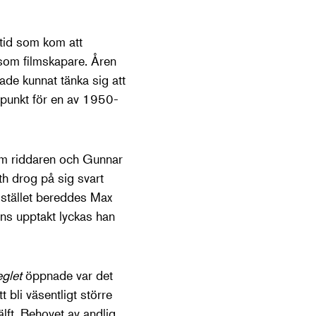
tid som kom att
 som filmskapare. Åren
de kunnat tänka sig att
gspunkt för en av 1950-
om riddaren och Gunnar
h drog på sig svart
 stället bereddes Max
ns upptakt lyckas han
eglet
öppnade var det
 bli väsentligt större
lft. Behovet av andlig