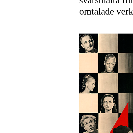
svårsmälta fil
omtalade verk,