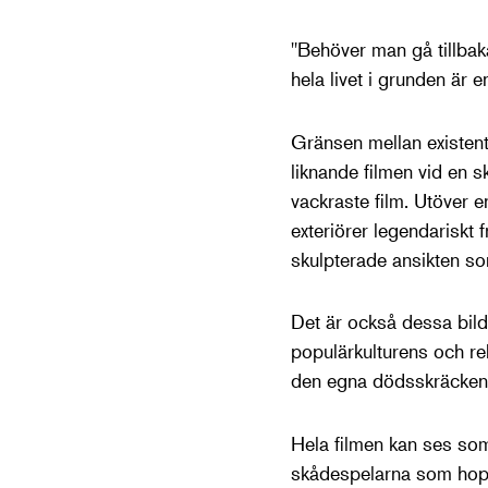
"Behöver man gå tillbaka
hela livet i grunden är
Gränsen mellan existenti
liknande filmen vid en 
vackraste film. Utöver e
exteriörer legendariskt
skulpterade ansikten som
Det är också dessa bilde
populärkulturens och re
den egna dödsskräcken
Hela filmen kan ses som
skådespelarna som hopp