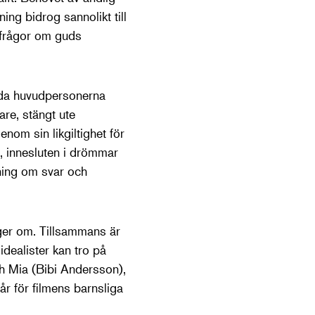
ng bidrog sannolikt till
a frågor om guds
båda huvudpersonerna
re, stängt ute
nom sin likgiltighet för
, innesluten i drömmar
ning om svar och
iger om. Tillsammans är
 idealister kan tro på
och Mia (Bibi Andersson),
r för filmens barnsliga