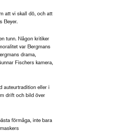
 att vi skall dö, och att
s Beyer.
en tunn. Någon kritiker
 moralitet var Bergmans
i Bergmans drama,
 Gunnar Fischers kamera,
 auteurtradition eller i
 drift och bild över
bästa förmåga, inte bara
a maskers