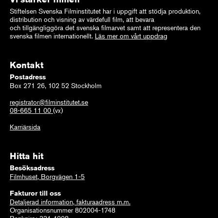
Stiftelsen Svenska Filminstitutet har i uppgift att stödja produktion,
distribution och visning av värdefull film, att bevara
och tillgängliggöra det svenska filmarvet samt att representera den
svenska filmen internationellt.
Läs mer om vårt uppdrag
Kontakt
Postadress
Box 271 26, 102 52 Stockholm
registrator@filminstitutet.se
08-665 11 00
(vx)
Karriärsida
Hitta hit
Besöksadress
Filmhuset, Borgvägen 1-5
Fakturor till oss
Detaljerad information, fakturaadress m.m.
Organisationsnummer 802004-1748