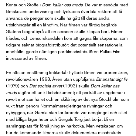
Kenta och Stoffe i
Dom kallar oss mods
. De var missnöjda med
filmskolans undervisning och lyckades övertala rektorn att få
använda de pengar som skulle ha gått till deras andra
utbildningsår till en långfilm. När filmen var färdig begärde
Statens biografbyrå att en sexscen skulle klippas bort. Filmen
friades, och censurskandalen kom att gagna filmskaparna, som
tidigare saknat biografdistributör; det potentiellt sensationella
innehållet gjorde nämligen porrfilmsdistributören Pallas Film
intresserad av filmen.
En nästan enstämmig kritikerkår hyllade filmen vid urpremiären,
revolutionsvåren 1968. Även utan uppföljarna
Ett anständigt liv
(1979) och
Det sociala arvet
(1993) skulle
Dom kallar oss
mods
utgöra ett unikt tidsdokument; ett porträtt av ungdomar i
revolt mot samhället och en skildring av det nya Stockholm som
vuxit fram genom Norrmalmsregleringens rivningar och
nybyggen, när Gamla stan fortfarande var nedgånget och slitet
med billiga lägenheter och Sergels Torg just börjat bli en
samlingsplats för försäljning av narkotika. Men vetskapen om
hur de kommande filmerna skulle dokumentera missbrukets