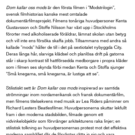
Dom kallar oss mods
är den första filmen i "Modstrilogin",
svensk filmhistorias kanske mest omtalade
dokumentärfilmsprojekt. Filmens tonåriga huvudpersoner Kenta
Gustavsson och Stoffe Nilsson har växt upp i Stockholms
förorter med alkoholiserade föräldrar, lämnat skolan utan betyg
och vill inte ens försöka skaffa jobb. Tillsammans med andra så
kallade "mods" håller de till i det på sextiotalet nybyggda City.
Deras långa hår, slarviga klädsel och planlösa drift på gatorna
står i skarp kontrast till hattförsedda medborgare i propra kläder
som i filmen ses skynda förbi medan Kenta och Stoffa sjunger
"Små knegarna, små knegarna, är lustiga att se".
Stilistiskt sett är
Dom kallar oss mods
inspirerad av samtida
strömningar inom nordamerikansk och fransk dokumentärfilm,
men filmens titelsekvens med musik av Lea Riders påminner om
Richard Lesters Beatlesfilmer. Huvudpersonerna skuttar lekfullt
fram i den moderna stadsbilden, filmade genom ett
vidvinkelobjektiv som förvränger arkitekturens raka linjer; en
stilistisk tolkning av huvudpersonernas protest mot det effektiva
moderna samhället där de förväntas rätta in sig och vara