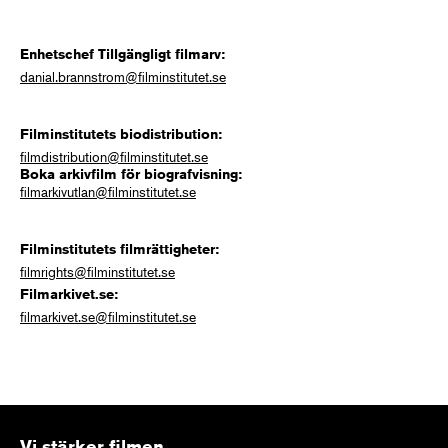
Enhetschef Tillgängligt filmarv:
danial.brannstrom@filminstitutet.se
Filminstitutets biodistribution:
filmdistribution@filminstitutet.se
Boka arkivfilm för biografvisning:
filmarkivutlan@filminstitutet.se
Filminstitutets filmrättigheter:
filmrights@filminstitutet.se
Filmarkivet.se:
filmarkivet.se@filminstitutet.se
Vi stärker filmen