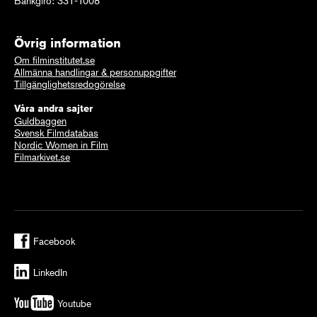
Bankgiro: 331-1008
Övrig information
Om filminstitutet.se
Allmänna handlingar & personuppgifter
Tillgänglighetsredogörelse
Våra andra sajter
Guldbaggen
Svensk Filmdatabas
Nordic Women in Film
Filmarkivet.se
Facebook
LinkedIn
Youtube