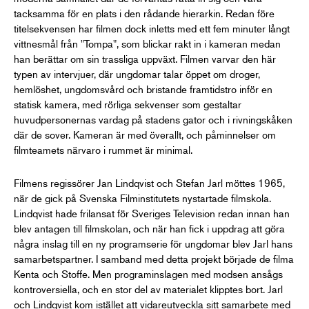
tacksamma för en plats i den rådande hierarkin. Redan före
titelsekvensen har filmen dock inletts med ett fem minuter långt
vittnesmål från "Tompa", som blickar rakt in i kameran medan
han berättar om sin trassliga uppväxt. Filmen varvar den här
typen av intervjuer, där ungdomar talar öppet om droger,
hemlöshet, ungdomsvård och bristande framtidstro inför en
statisk kamera, med rörliga sekvenser som gestaltar
huvudpersonernas vardag på stadens gator och i rivningskåken
där de sover. Kameran är med överallt, och påminnelser om
filmteamets närvaro i rummet är minimal.
Filmens regissörer Jan Lindqvist och Stefan Jarl möttes 1965,
när de gick på Svenska Filminstitutets nystartade filmskola.
Lindqvist hade frilansat för Sveriges Television redan innan han
blev antagen till filmskolan, och när han fick i uppdrag att göra
några inslag till en ny programserie för ungdomar blev Jarl hans
samarbetspartner. I samband med detta projekt började de filma
Kenta och Stoffe. Men programinslagen med modsen ansågs
kontroversiella, och en stor del av materialet klipptes bort. Jarl
och Lindqvist kom istället att vidareutveckla sitt samarbete med