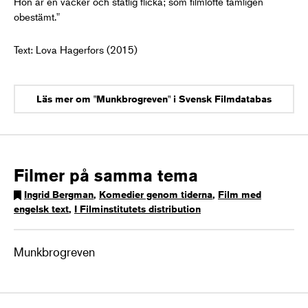
Hon är en vacker och ståtlig flicka; som filmlöfte tämligen
obestämt."
Text: Lova Hagerfors (2015)
Läs mer om "Munkbrogreven" i Svensk Filmdatabas
Filmer på samma tema
Ingrid Bergman
,
Komedier genom tiderna
,
Film med
engelsk text
,
I Filminstitutets distribution
Munkbrogreven