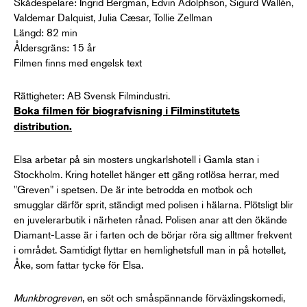
Skådespelare: Ingrid Bergman, Edvin Adolphson, Sigurd Wallén,
Valdemar Dalquist, Julia Cæsar, Tollie Zellman
Längd: 82 min
Åldersgräns: 15 år
Filmen finns med engelsk text
Rättigheter: AB Svensk Filmindustri.
Boka filmen för biografvisning i Filminstitutets
distribution.
Elsa arbetar på sin mosters ungkarlshotell i Gamla stan i
Stockholm. Kring hotellet hänger ett gäng rotlösa herrar, med
"Greven" i spetsen. De är inte betrodda en motbok och
smugglar därför sprit, ständigt med polisen i hälarna. Plötsligt blir
en juvelerarbutik i närheten rånad. Polisen anar att den ökände
Diamant-Lasse är i farten och de börjar röra sig alltmer frekvent
i området. Samtidigt flyttar en hemlighetsfull man in på hotellet,
Åke, som fattar tycke för Elsa.
Munkbrogreven
, en söt och småspännande förväxlingskomedi,