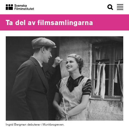
Sök
Ta del av filmsamlingarna
Ingrid Bergman debuterar i Munkbrogreven.