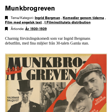
Munkbrogreven
Tema/Kategori:
Ingrid Bergman
,
Komedier genom tiderna
,
Film med engelsk text
,
I Filminstitutets distribution
Årtionde:
År 1930-1939
Charmig förväxlingskomedi som var Ingrid Bergmans
debutfilm, med fina miljöer från 30-talets Gamla stan.