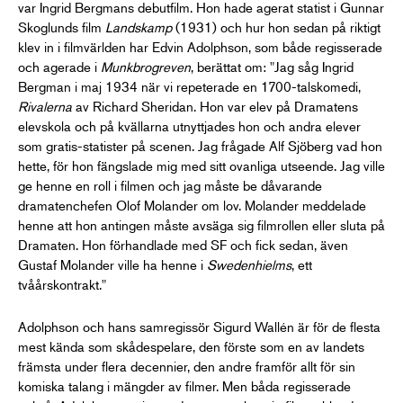
var Ingrid Bergmans debutfilm. Hon hade agerat statist i Gunnar
Skoglunds film
Landskamp
(1931) och hur hon sedan på riktigt
klev in i filmvärlden har Edvin Adolphson, som både regisserade
och agerade i
Munkbrogreven
, berättat om: "Jag såg Ingrid
Bergman i maj 1934 när vi repeterade en 1700-talskomedi,
Rivalerna
av Richard Sheridan. Hon var elev på Dramatens
elevskola och på kvällarna utnyttjades hon och andra elever
som gratis-statister på scenen. Jag frågade Alf Sjöberg vad hon
hette, för hon fängslade mig med sitt ovanliga utseende. Jag ville
ge henne en roll i filmen och jag måste be dåvarande
dramatenchefen Olof Molander om lov. Molander meddelade
henne att hon antingen måste avsäga sig filmrollen eller sluta på
Dramaten. Hon förhandlade med SF och fick sedan, även
Gustaf Molander ville ha henne i
Swedenhielms
, ett
tvåårskontrakt."
Adolphson och hans samregissör Sigurd Wallén är för de flesta
mest kända som skådespelare, den förste som en av landets
främsta under flera decennier, den andre framför allt för sin
komiska talang i mängder av filmer. Men båda regisserade