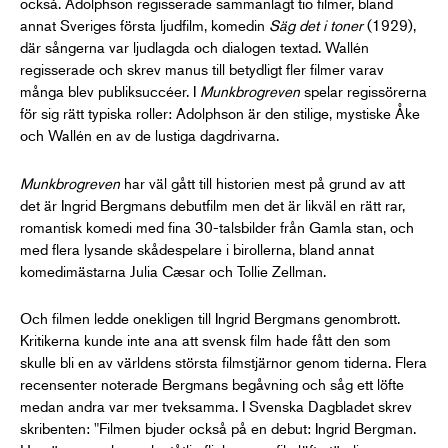
också. Adolphson regisserade sammanlagt tio filmer, bland
annat Sveriges första ljudfilm, komedin
Säg det i toner
(1929),
där sångerna var ljudlagda och dialogen textad. Wallén
regisserade och skrev manus till betydligt fler filmer varav
många blev publiksuccéer. I
Munkbrogreven
spelar regissörerna
för sig rätt typiska roller: Adolphson är den stilige, mystiske Åke
och Wallén en av de lustiga dagdrivarna.
Munkbrogreven
har väl gått till historien mest på grund av att
det är Ingrid Bergmans debutfilm men det är likväl en rätt rar,
romantisk komedi med fina 30-talsbilder från Gamla stan, och
med flera lysande skådespelare i birollerna, bland annat
komedimästarna Julia Cæsar och Tollie Zellman.
Och filmen ledde onekligen till Ingrid Bergmans genombrott.
Kritikerna kunde inte ana att svensk film hade fått den som
skulle bli en av världens största filmstjärnor genom tiderna. Flera
recensenter noterade Bergmans begåvning och såg ett löfte
medan andra var mer tveksamma. I Svenska Dagbladet skrev
skribenten: "Filmen bjuder också på en debut: Ingrid Bergman.