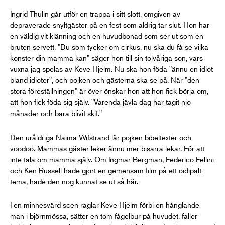
Ingrid Thulin går utför en trappa i sitt slott, omgiven av
depraverade snyltgäster på en fest som aldrig tar slut. Hon har
en väldig vit klänning och en huvudbonad som ser ut som en
bruten servett. "Du som tycker om cirkus, nu ska du få se vilka
konster din mamma kan" säger hon till sin tolvåriga son, vars
vuxna jag spelas av Keve Hjelm. Nu ska hon föda "ännu en idiot
bland idioter", och pojken och gästerna ska se på. När "den
stora föreställningen" är över önskar hon att hon fick börja om,
att hon fick föda sig själv. "Varenda jävla dag har tagit nio
månader och bara blivit skit."
Den uråldriga Naima Wifstrand lär pojken bibeltexter och
voodoo. Mammas gäster leker ännu mer bisarra lekar. För att
inte tala om mamma själv. Om Ingmar Bergman, Federico Fellini
och Ken Russell hade gjort en gemensam film på ett oidipalt
tema, hade den nog kunnat se ut så här.
I en minnesvärd scen raglar Keve Hjelm förbi en hånglande
man i björnmössa, sätter en tom fågelbur på huvudet, faller