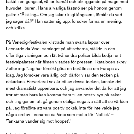
bakåt i en gungstol, välter framåt och blir liggande på mage med
huvudet i buren. Hans allvarliga fästmö ser på honom genom
gallret: "Älskling... Om jag talar riktigt långsamt, förstår du vad
jag säger då?" Han sätter sig upp, försöker forma en mening,
och kräks.
På Venedig-festivalen klistrade man svarta lappar över
Leonardo da Vinci-samlaget på affischerna, ställde in den
offentliga visningen och lät tvåhundra poliser bilda kedja runt
festivalpalatset när filmen visades för pressen. I katalogen skrev
Zetterling: "Jag har försökt göra en berättelse om Europa av
idag. Jag försöker vara ärlig, och därför visar den tecken på
dekadans. Perverterat sex är ett av dessa tecken, kanske det
mest dramatiskt uppenbara, och jag använder det därför att jag
tror att man bara kan komma fram till en positiv syn på saker
och ting genom att gå genom otaliga negativa sätt att se världen
på. Jag försökte att vara positiv också. Inte för inte valde jag
några ord av Leonardo da Vinci som motto för 'Nattlek' –
'Tankarna vänder sig mot hoppet'."