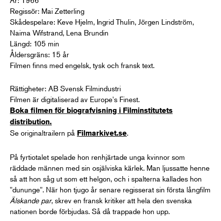
Regissör: Mai Zetterling
Skådespelare: Keve Hjelm, Ingrid Thulin, Jörgen Lindström,
Naima Wifstrand, Lena Brundin
Längd: 105 min
Åldersgräns: 15 år
Filmen finns med engelsk, tysk och fransk text.
Rättigheter: AB Svensk Filmindustri
Filmen är digitaliserad av Europe's Finest.
Boka filmen för biografvisning i Filminstitutets
distribution.
Se originaltrailern på
.
Filmarkivet.se
På fyrtiotalet spelade hon renhjärtade unga kvinnor som
räddade männen med sin osjälviska kärlek. Man ljussatte henne
så att hon såg ut som ett helgon, och i spalterna kallades hon
"dununge". När hon tjugo år senare regisserat sin första långfilm
Älskande par
, skrev en fransk kritiker att hela den svenska
nationen borde förbjudas. Så då trappade hon upp.