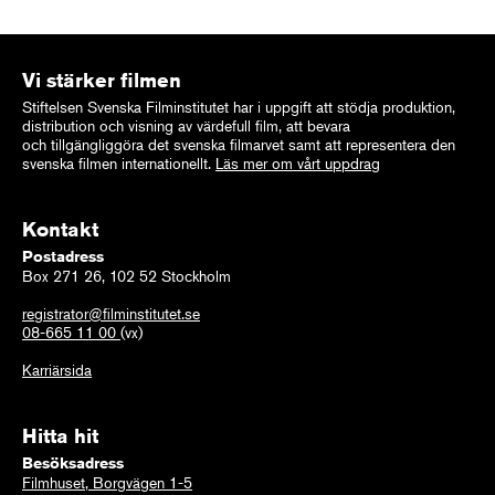
Vi stärker filmen
Stiftelsen Svenska Filminstitutet har i uppgift att stödja produktion,
distribution och visning av värdefull film, att bevara
och tillgängliggöra det svenska filmarvet samt att representera den
svenska filmen internationellt.
Läs mer om vårt uppdrag
Kontakt
Postadress
Box 271 26, 102 52 Stockholm
registrator@filminstitutet.se
08-665 11 00
(vx)
Karriärsida
Hitta hit
Besöksadress
Filmhuset, Borgvägen 1-5