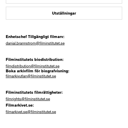
Utställningar
Enhetschef Tillgängligt filmarv:
danial.brannstrom@filminstitutet.se
Filminstitutets biodistribution:
filmdistribution@filminstitutet.se
Boka arkivfilm för biografvisning:
filmarkivutlan@filminstitutet.se
Filminstitutets filmrättigheter:
filmrights@filminstitutet.se
Filmarkivet.se:
filmarkivet.se@filminstitutet.se