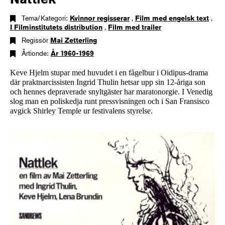
Tema/Kategori:
Kvinnor regisserar
,
Film med engelsk text
,
I Filminstitutets distribution
,
Film med trailer
Regissör
Mai Zetterling
Årtionde:
År 1960-1969
Keve Hjelm stupar med huvudet i en fågelbur i Oidipus-drama
där praktnarcissisten Ingrid Thulin hetsar upp sin 12-åriga son
och hennes depraverade snyltgäster har maratonorgie. I Venedig
slog man en poliskedja runt pressvisningen och i San Fransisco
avgick Shirley Temple ur festivalens styrelse.