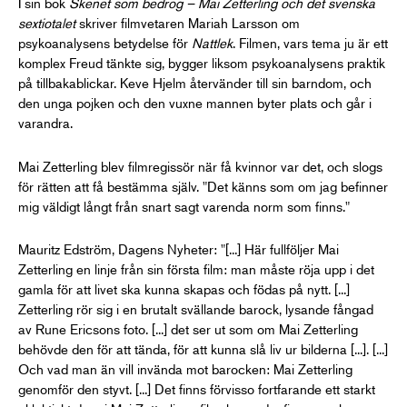
I sin bok
Skenet som bedrog
– Mai Zetterling
och det svenska
sextiotalet
skriver filmvetaren Mariah Larsson om
psykoanalysens betydelse för
Nattlek
. Filmen, vars tema ju är ett
komplex Freud tänkte sig, bygger liksom psykoanalysens praktik
på tillbakablickar. Keve Hjelm återvänder till sin barndom, och
den unga pojken och den vuxne mannen byter plats och går i
varandra.
Mai Zetterling blev filmregissör när få kvinnor var det, och slogs
för rätten att få bestämma själv. "Det känns som om jag befinner
mig väldigt långt från snart sagt varenda norm som finns."
Mauritz Edström, Dagens Nyheter: "[...] Här fullföljer Mai
Zetterling en linje från sin första film: man måste röja upp i det
gamla för att livet ska kunna skapas och födas på nytt. [...]
Zetterling rör sig i en brutalt svällande barock, lysande fångad
av Rune Ericsons foto. [...] det ser ut som om Mai Zetterling
behövde den för att tända, för att kunna slå liv ur bilderna [...]. [...]
Och vad man än vill invända mot barocken: Mai Zetterling
genomför den styvt. [...] Det finns förvisso fortfarande ett starkt