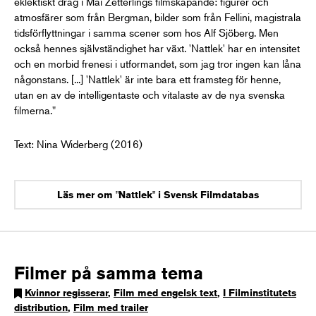
eklektiskt drag i Mai Zetterlings filmskapande: figurer och
atmosfärer som från Bergman, bilder som från Fellini, magistrala
tidsförflyttningar i samma scener som hos Alf Sjöberg. Men
också hennes självständighet har växt. 'Nattlek' har en intensitet
och en morbid frenesi i utformandet, som jag tror ingen kan låna
någonstans. [...] 'Nattlek' är inte bara ett framsteg för henne,
utan en av de intelligentaste och vitalaste av de nya svenska
filmerna."
Text: Nina Widerberg (2016)
Läs mer om "Nattlek" i Svensk Filmdatabas
Filmer på samma tema
Kvinnor regisserar
,
Film med engelsk text
,
I Filminstitutets
distribution
,
Film med trailer