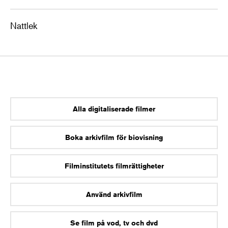
Nattlek
Alla digitaliserade filmer
Boka arkivfilm för biovisning
Filminstitutets filmrättigheter
Använd arkivfilm
Se film på vod, tv och dvd