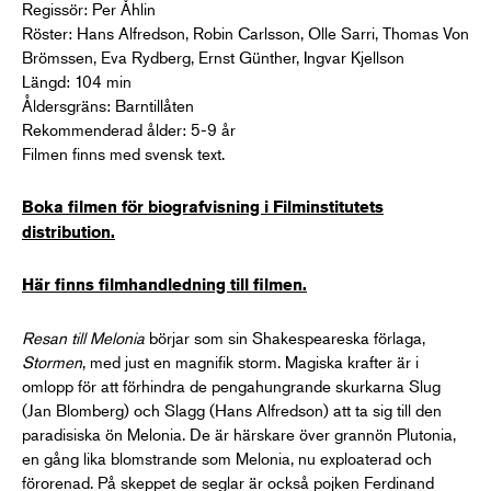
Regissör: Per Åhlin
Röster: Hans Alfredson, Robin Carlsson, Olle Sarri, Thomas Von
Brömssen, Eva Rydberg, Ernst Günther, Ingvar Kjellson
Längd: 104 min
Åldersgräns: Barntillåten
Rekommenderad ålder: 5-9 år
Filmen finns med svensk text.
Boka filmen för biografvisning i Filminstitutets
distribution.
Här finns filmhandledning till filmen.
Resan till Melonia
börjar som sin Shakespeareska förlaga,
Stormen
, med just en magnifik storm. Magiska krafter är i
omlopp för att förhindra de pengahungrande skurkarna Slug
(Jan Blomberg) och Slagg (Hans Alfredson) att ta sig till den
paradisiska ön Melonia. De är härskare över grannön Plutonia,
en gång lika blomstrande som Melonia, nu exploaterad och
förorenad. På skeppet de seglar är också pojken Ferdinand