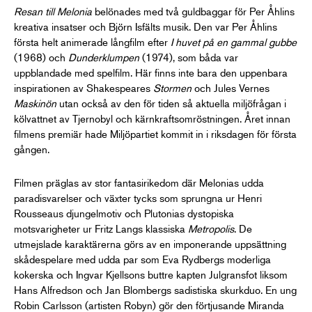
Resan till Melonia
belönades med två guldbaggar för Per Åhlins
kreativa insatser och Björn Isfälts musik. Den var Per Åhlins
första helt animerade långfilm efter
I huvet på en gammal gubbe
(1968) och
Dunderklumpen
(1974), som båda var
uppblandade med spelfilm. Här finns inte bara den uppenbara
inspirationen av Shakespeares
Stormen
och Jules Vernes
Maskinön
utan också av den för tiden så aktuella miljöfrågan i
kölvattnet av Tjernobyl och kärnkraftsomröstningen. Året innan
filmens premiär hade Miljöpartiet kommit in i riksdagen för första
gången.
Filmen präglas av stor fantasirikedom där Melonias udda
paradisvarelser och växter tycks som sprungna ur Henri
Rousseaus djungelmotiv och Plutonias dystopiska
motsvarigheter ur Fritz Langs klassiska
Metropolis
. De
utmejslade karaktärerna görs av en imponerande uppsättning
skådespelare med udda par som Eva Rydbergs moderliga
kokerska och Ingvar Kjellsons buttre kapten Julgransfot liksom
Hans Alfredson och Jan Blombergs sadistiska skurkduo. En ung
Robin Carlsson (artisten Robyn) gör den förtjusande Miranda