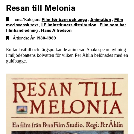
Resan till Melonia
Tema/Kategori:
Film för barn och unga
,
Animation
,
Film
med svensk text
,
I Filminstitutets distribution
,
Film som har
filmhandledning
,
Hans Alfredson
Årtionde:
År 1980-1989
En fantasifull och färgsprakande animerad Shakespearehyllning
i miljödebattens kölvatten för vilken Per Åhlin belönades med en
guldbagge.