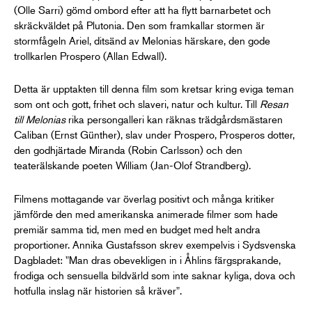
(Olle Sarri) gömd ombord efter att ha flytt barnarbetet och
skräckväldet på Plutonia. Den som framkallar stormen är
stormfågeln Ariel, ditsänd av Melonias härskare, den gode
trollkarlen Prospero (Allan Edwall).
Detta är upptakten till denna film som kretsar kring eviga teman
som ont och gott, frihet och slaveri, natur och kultur. Till
Resan
till Melonias
rika persongalleri kan räknas trädgårdsmästaren
Caliban (Ernst Günther), slav under Prospero, Prosperos dotter,
den godhjärtade Miranda (Robin Carlsson) och den
teaterälskande poeten William (Jan-Olof Strandberg).
Filmens mottagande var överlag positivt och många kritiker
jämförde den med amerikanska animerade filmer som hade
premiär samma tid, men med en budget med helt andra
proportioner. Annika Gustafsson skrev exempelvis i Sydsvenska
Dagbladet: "Man dras obevekligen in i Åhlins färgsprakande,
frodiga och sensuella bildvärld som inte saknar kyliga, dova och
hotfulla inslag när historien så kräver".