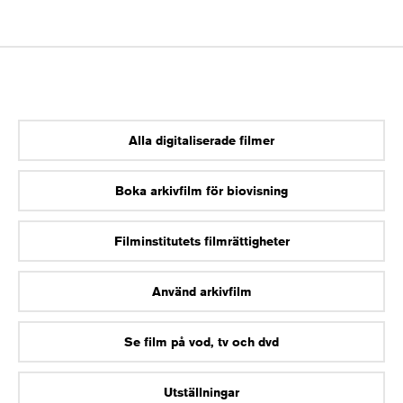
Alla digitaliserade filmer
Boka arkivfilm för biovisning
Filminstitutets filmrättigheter
Använd arkivfilm
Se film på vod, tv och dvd
Utställningar