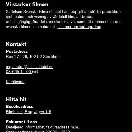
Vi stärker filmen
Stiftelsen Svenska Filminstitutet har i uppgift att stödja produktion,
distribution och visning av värdefull film, att bevara
och tillgängliggöra det svenska filmarvet samt att representera den
svenska filmen internationellt.
Läs mer om vårt uppdrag
Kontakt
Postadress
Box 271 26, 102 52 Stockholm
registrator@filminstitutet.se
08-665 11 00
(vx)
Karriärsida
Hitta hit
Besöksadress
Filmhuset, Borgvägen 1-5
Fakturor till oss
Detaljerad information, fakturaadress m.m.
Organisationsnummer 802004-1748