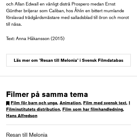
och Allan Edwall en vänligt disträ Prospero medan Ernst
Günther briljerar som Caliban, hos Åhlin en bittert mumlande
förslavad trädgårdsmästare med salladsblad till öron och morot
till näsa.
Text: Anna Håkansson (2015)
Läs mer om "Resan till Melonia" i Svensk Filmdatabas
Filmer på samma tema
Film för barn och unga
,
Animation
,
Film med svensk text
,
I
Filminstitutets distribution
,
Film som har filmhandledning
,
Hans Alfredson
Resan till Melonia