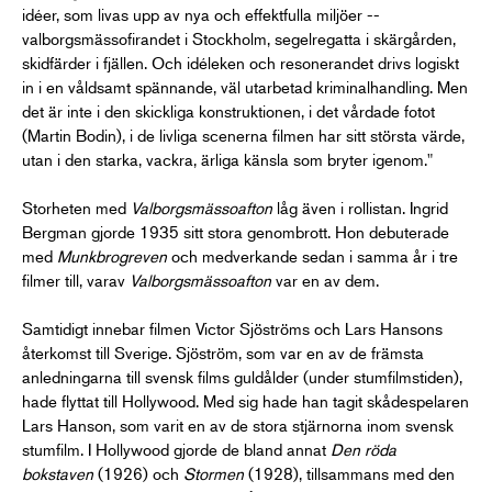
idéer, som livas upp av nya och effektfulla miljöer --
valborgsmässofirandet i Stockholm, segelregatta i skärgården,
skidfärder i fjällen. Och idéleken och resonerandet drivs logiskt
in i en våldsamt spännande, väl utarbetad kriminalhandling. Men
det är inte i den skickliga konstruktionen, i det vårdade fotot
(Martin Bodin), i de livliga scenerna filmen har sitt största värde,
utan i den starka, vackra, ärliga känsla som bryter igenom."
Storheten med
Valborgsmässoafton
låg även i rollistan. Ingrid
Bergman gjorde 1935 sitt stora genombrott. Hon debuterade
med
Munkbrogreven
och medverkande sedan i samma år i tre
filmer till, varav
Valborgsmässoafton
var en av dem.
Samtidigt innebar filmen Victor Sjöströms och Lars Hansons
återkomst till Sverige. Sjöström, som var en av de främsta
anledningarna till svensk films guldålder (under stumfilmstiden),
hade flyttat till Hollywood. Med sig hade han tagit skådespelaren
Lars Hanson, som varit en av de stora stjärnorna inom svensk
stumfilm. I Hollywood gjorde de bland annat
Den röda
bokstaven
(1926) och
Stormen
(1928), tillsammans med den