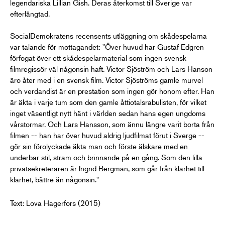
legendariska Lillian Gish. Deras återkomst till Sverige var
efterlängtad.
SocialDemokratens recensents utläggning om skådespelarna
var talande för mottagandet: "Över huvud har Gustaf Edgren
förfogat över ett skådespelarmaterial som ingen svensk
filmregissör väl någonsin haft. Victor Sjöström och Lars Hanson
äro åter med i en svensk film. Victor Sjöströms gamle murvel
och verdandist är en prestation som ingen gör honom efter. Han
är äkta i varje tum som den gamle åttiotalsrabulisten, för vilket
inget väsentligt nytt hänt i världen sedan hans egen ungdoms
vårstormar. Och Lars Hansson, som ännu längre varit borta från
filmen -- han har över huvud aldrig ljudfilmat förut i Sverge --
gör sin förolyckade äkta man och förste älskare med en
underbar stil, stram och brinnande på en gång. Som den lilla
privatsekreteraren är Ingrid Bergman, som går från klarhet till
klarhet, bättre än någonsin."
Text: Lova Hagerfors (2015)