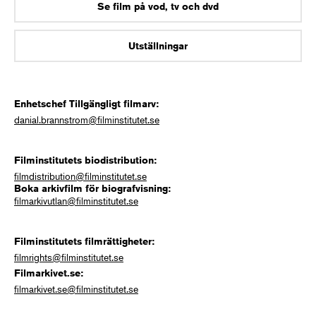
Se film på vod, tv och dvd
Utställningar
Enhetschef Tillgängligt filmarv:
danial.brannstrom@filminstitutet.se
Filminstitutets biodistribution:
filmdistribution@filminstitutet.se
Boka arkivfilm för biografvisning:
filmarkivutlan@filminstitutet.se
Filminstitutets filmrättigheter:
filmrights@filminstitutet.se
Filmarkivet.se:
filmarkivet.se@filminstitutet.se