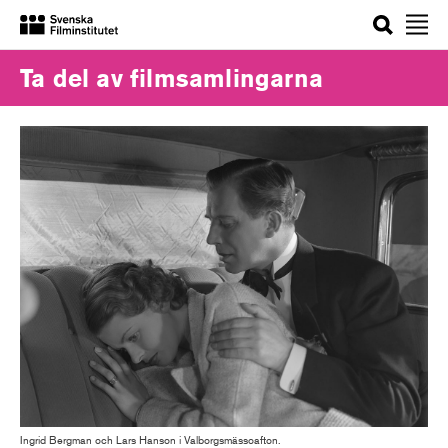
Sök
Ta del av filmsamlingarna
Ingrid Bergman och Lars Hanson i Valborgsmässoafton.