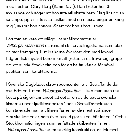
med hustrun Clary Borg (Karin Kavli). Han tycker hon är
avvisande och sörjer att hon inte vill skaffa barn. "Jag är ung än
så länge, jag vill inte sitta fastlåst med en massa ungar omkring
mig.", svarar hon honom. Snart gör hon abort i smyg.
Förutom att vara ett inlägg i samhällsdebatten är
Valborgsmässoafton
ett romantiskt förväxlingsdrama, som blev
en stor framgång. Filmkritikerna överöste den med lovord.
Edgren fick mycket beröm för att lyckas ta ett trovärdigt grepp
om ett nutida Stockholm och för att ha fin känsla för såväl
publiken som karaktärerna.
I Svenska Dagbladet skrev recensenten att "Beträffande den
nya Edgren-filmen,
Valborgsmässoafton
, ... kan man utan risk
kosta på sig erkännandet att det är en av de bästa svenska
filmerna under ljudfilmsepoken." och i SocialDemokraten
konstaterade man att filmen "är en av de mest strålande
erotiska komedier, som över huvud gjorts i det här landet." Och i
Stockholmstidningen sammanfattade skribenten filmen:
"
Valborgsmässoafton
är en skicklig konstruktion, en lek med