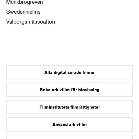
Munkbrogreven
Swedenhielms
Valborgsmässoafton
Alla digitaliserade filmer
Boka arkivfilm för biovisning
Filminstitutets filmrättigheter
Använd arkivfilm