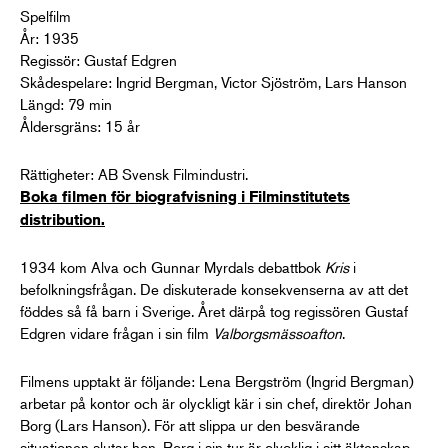
Spelfilm
År: 1935
Regissör: Gustaf Edgren
Skådespelare: Ingrid Bergman, Victor Sjöström, Lars Hanson
Längd: 79 min
Åldersgräns: 15 år
Rättigheter: AB Svensk Filmindustri.
Boka filmen för biografvisning i Filminstitutets
distribution.
1934 kom Alva och Gunnar Myrdals debattbok
Kris
i
befolkningsfrågan. De diskuterade konsekvenserna av att det
föddes så få barn i Sverige. Året därpå tog regissören Gustaf
Edgren vidare frågan i sin film
Valborgsmässoafton
.
Filmens upptakt är följande: Lena Bergström (Ingrid Bergman)
arbetar på kontor och är olyckligt kär i sin chef, direktör Johan
Borg (Lars Hanson). För att slippa ur den besvärande
situationen slutar hon. Borg i sin tur är olycklig i sitt äktenskap