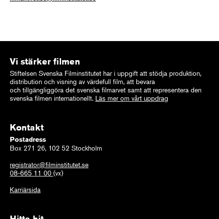
Vi stärker filmen
Stiftelsen Svenska Filminstitutet har i uppgift att stödja produktion,
distribution och visning av värdefull film, att bevara
och tillgängliggöra det svenska filmarvet samt att representera den
svenska filmen internationellt.
Läs mer om vårt uppdrag
Kontakt
Postadress
Box 271 26, 102 52 Stockholm
registrator@filminstitutet.se
08-665 11 00
(vx)
Karriärsida
Hitta hit