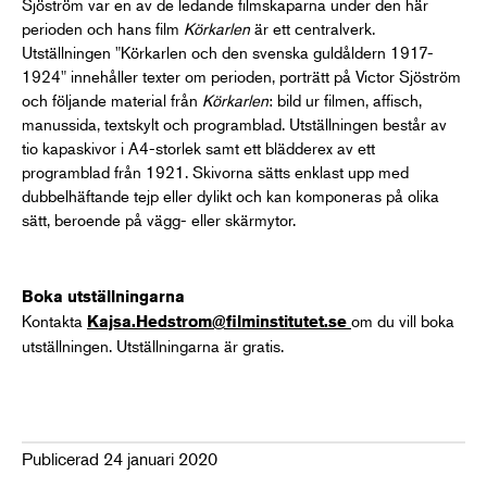
Sjöström var en av de ledande filmskaparna under den här
perioden och hans film
Körkarlen
är ett centralverk.
Utställningen "Körkarlen och den svenska guldåldern 1917-
1924" innehåller texter om perioden, porträtt på Victor Sjöström
och följande material från
Körkarlen
: bild ur filmen, affisch,
manussida, textskylt och programblad. Utställningen består av
tio kapaskivor i A4-storlek samt ett blädderex av ett
programblad från 1921. Skivorna sätts enklast upp med
dubbelhäftande tejp eller dylikt och kan komponeras på olika
sätt, beroende på vägg- eller skärmytor.
Boka utställningarna
Kontakta
om du vill boka
Kajsa.Hedstrom@filminstitutet.se
utställningen. Utställningarna är gratis.
Publicerad 24 januari 2020