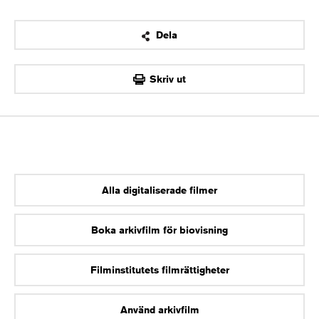
Dela
OK
Skriv ut
Alla digitaliserade filmer
Boka arkivfilm för biovisning
Filminstitutets filmrättigheter
Använd arkivfilm