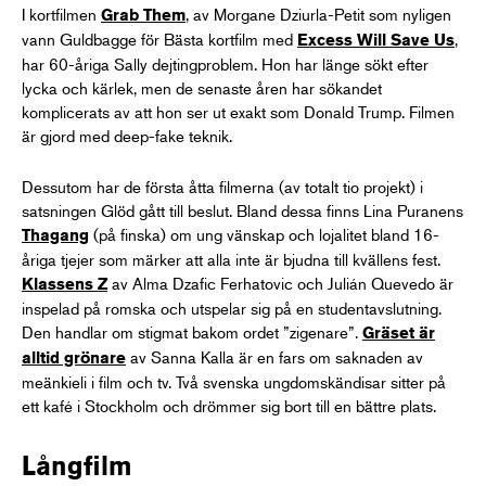
I kortfilmen
, av Morgane Dziurla-Petit som nyligen
Grab Them
vann Guldbagge för Bästa kortfilm med
,
Excess Will Save Us
har 60-åriga Sally dejtingproblem. Hon har länge sökt efter
lycka och kärlek, men de senaste åren har sökandet
komplicerats av att hon ser ut exakt som Donald Trump. Filmen
är gjord med deep-fake teknik.
Dessutom har de första åtta filmerna (av totalt tio projekt) i
satsningen Glöd gått till beslut. Bland dessa finns Lina Puranens
(på finska) om ung vänskap och lojalitet bland 16-
Thagang
åriga tjejer som märker att alla inte är bjudna till kvällens fest.
av Alma Dzafic Ferhatovic och Julián Quevedo är
Klassens Z
inspelad på romska och utspelar sig på en studentavslutning.
Den handlar om stigmat bakom ordet ”zigenare”.
Gräset är
av Sanna Kalla är en fars om saknaden av
alltid grönare
meänkieli i film och tv. Två svenska ungdomskändisar sitter på
ett kafé i Stockholm och drömmer sig bort till en bättre plats.
Långfilm