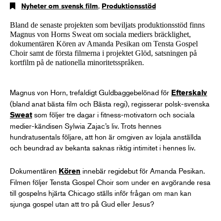
Nyheter om svensk film
,
Produktionsstöd
Bland de senaste projekten som beviljats produktionsstöd finns
Magnus von Horns Sweat om sociala mediers bräcklighet,
dokumentären Kören av Amanda Pesikan om Tensta Gospel
Choir samt de första filmerna i projektet Glöd, satsningen på
kortfilm på de nationella minoritetsspråken.
Magnus von Horn, trefaldigt Guldbaggebelönad för
Efterskalv
(bland anat bästa film och Bästa regi), regisserar polsk-svenska
som följer tre dagar i fitness-motivatorn och sociala
Sweat
medier-kändisen Sylwia Zajac’s liv. Trots hennes
hundratusentals följare, att hon är omgiven av lojala anställda
och beundrad av bekanta saknas riktig intimitet i hennes liv.
Dokumentären
innebär regidebut för Amanda Pesikan.
Kören
Filmen följer Tensta Gospel Choir som under en avgörande resa
till gospelns hjärta Chicago ställs inför frågan om man kan
sjunga gospel utan att tro på Gud eller Jesus?