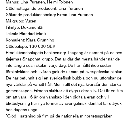
Manus: Lina Puranen, Helmi Tolonen
Stödmottagande producent: Lina Puranen
Sökande produktionsbolag: Firma Lina Puranen
Målgrupp: Vuxen
Filmtyp: Dokumentär
Teknik: Blandad teknik
Konsulent: Klara Grunning
Stödbelopp: 130 000 SEK
Produktionsbolagets beskrivning: Thagang är namnet på de sex
tjejernas Snapchat-grupp. Det är där det mesta händer när de
inte längre ses i skolan varje dag. De har hållit ihop sedan
förskoleklass och i våras gick de ut nian på sverigefinska skolan.
De har befunnit sig i en sverigefinsk bubbla och nu utforskar de
nya världar på varsitt håll. Men i allt det nya kvarstår den starka
gemenskapen. Filmens skildrar ett dygn i deras liv. Det är en film
om att vara 16 år, om vänskap i den digitala eran och vill
blixtbelysning hur nya former av sverigefinsk identitet tar uttryck
hos dagens unga.
*Glöd - satsning på film på de nationella minoritetsspråken