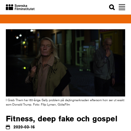
Sök
I Grab Them har 60-åriga Sally problem på dejtingmarknaden eftersom hon ser ut exakt
som Donald Trump. Foto: Filip Lyman, GötaFilm
Fitness, deep fake och gospel
2020-03-16