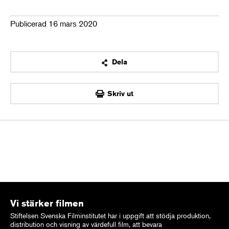
Publicerad 16 mars 2020
Dela
OK
Skriv ut
Vi stärker filmen
Stiftelsen Svenska Filminstitutet har i uppgift att stödja produktion,
distribution och visning av värdefull film, att bevara