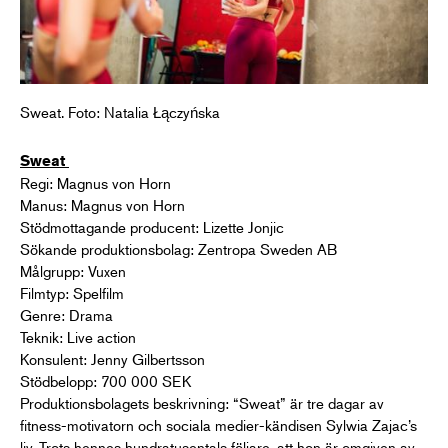
Sweat. Foto: Natalia Łączyńska
Sweat
Regi: Magnus von Horn
Manus: Magnus von Horn
Stödmottagande producent: Lizette Jonjic
Sökande produktionsbolag: Zentropa Sweden AB
Målgrupp: Vuxen
Filmtyp: Spelfilm
Genre: Drama
Teknik: Live action
Konsulent: Jenny Gilbertsson
Stödbelopp: 700 000 SEK
Produktionsbolagets beskrivning: “Sweat” är tre dagar av
fitness-motivatorn och sociala medier-kändisen Sylwia Zajac’s
liv. Trots hennes hundratusentals följare, att hon är omgiven av