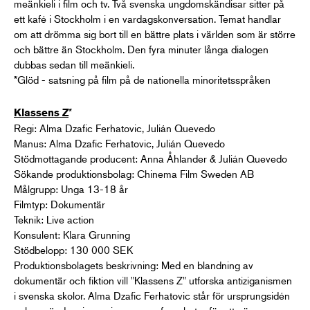
meänkieli i film och tv. Två svenska ungdomskändisar sitter på
ett kafé i Stockholm i en vardagskonversation. Temat handlar
om att drömma sig bort till en bättre plats i världen som är större
och bättre än Stockholm. Den fyra minuter långa dialogen
dubbas sedan till meänkieli.
*Glöd - satsning på film på de nationella minoritetsspråken
*
Klassens Z
Regi: Alma Dzafic Ferhatovic, Julián Quevedo
Manus: Alma Dzafic Ferhatovic, Julián Quevedo
Stödmottagande producent: Anna Åhlander & Julián Quevedo
Sökande produktionsbolag: Chinema Film Sweden AB
Målgrupp: Unga 13-18 år
Filmtyp: Dokumentär
Teknik: Live action
Konsulent: Klara Grunning
Stödbelopp: 130 000 SEK
Produktionsbolagets beskrivning: Med en blandning av
dokumentär och fiktion vill "Klassens Z" utforska antiziganismen
i svenska skolor. Alma Dzafic Ferhatovic står för ursprungsidén