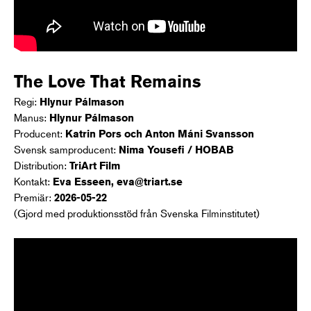
The Love That Remains
Regi:
Hlynur Pálmason
Manus:
Hlynur Pálmason
Producent:
Katrin Pors och Anton Máni Svansson
Svensk samproducent:
Nima Yousefi /
HOBAB
Distribution:
TriArt Film
Kontakt:
Eva Esseen, eva@triart.se
Premiär:
2026-05-22
(Gjord med produktionsstöd från Svenska Filminstitutet)