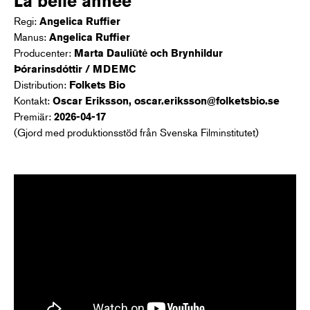
La belle année
Regi:
Angelica Ruffier
Manus:
Angelica Ruffier
Producenter:
Marta Dauliūtė och Brynhildur
Þórarinsdóttir / MDEMC
Distribution:
Folkets Bio
Kontakt:
Oscar Eriksson, oscar.eriksson@folketsbio.se
Premiär:
2026-04-17
(Gjord med produktionsstöd från Svenska Filminstitutet)