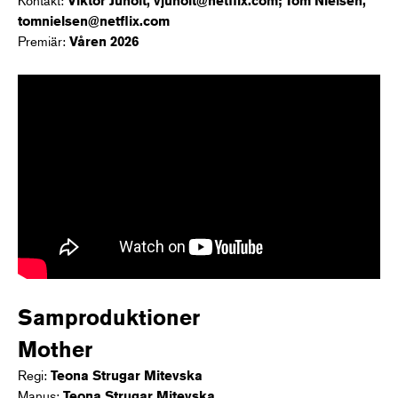
Viktor Juholt, vjuholt@netflix.com; Tom Nielsen,
tomnielsen@netflix.com
Premiär:
Våren 2026
Samproduktioner
Mother
Regi:
Teona Strugar Mitevska
Manus:
Teona Strugar Mitevska