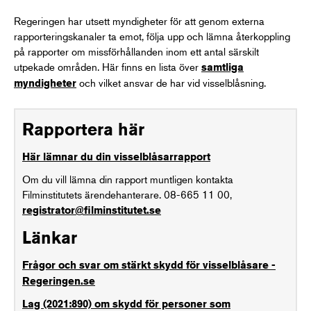
Regeringen har utsett myndigheter för att genom externa
rapporteringskanaler ta emot, följa upp och lämna återkoppling
på rapporter om missförhållanden inom ett antal särskilt
utpekade områden. Här finns en lista över
samtliga
och vilket ansvar de har vid visselblåsning.
myndigheter
Rapportera här
Här lämnar du din visselblåsarrapport
Om du vill lämna din rapport muntligen kontakta
Filminstitutets ärendehanterare. 08-665 11 00,
registrator@filminstitutet.se
Länkar
Frågor och svar om stärkt skydd för visselblåsare -
Regeringen.se
Lag (2021:890) om skydd för personer som