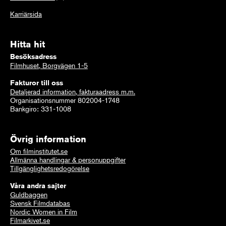
Karriärsida
Hitta hit
Besöksadress
Filmhuset, Borgvägen 1-5
Fakturor till oss
Detaljerad information, fakturaadress m.m.
Organisationsnummer 802004-1748
Bankgiro: 331-1008
Övrig information
Om filminstitutet.se
Allmänna handlingar & personuppgifter
Tillgänglighetsredogörelse
Våra andra sajter
Guldbaggen
Svensk Filmdatabas
Nordic Women in Film
Filmarkivet.se