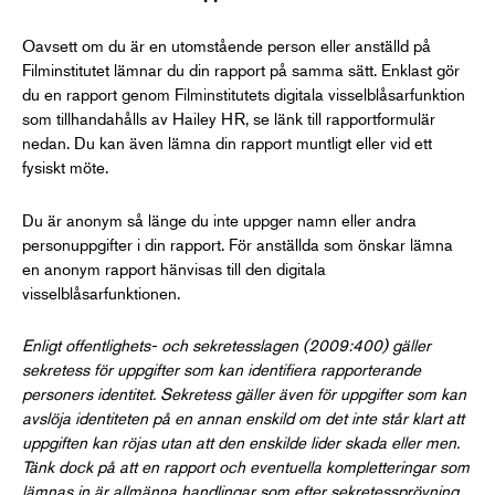
Oavsett om du är en utomstående person eller anställd på
Filminstitutet lämnar du din rapport på samma sätt. Enklast gör
du en rapport genom Filminstitutets digitala visselblåsarfunktion
som tillhandahålls av Hailey HR, se länk till rapportformulär
nedan. Du kan även lämna din rapport muntligt eller vid ett
fysiskt möte.
Du är anonym så länge du inte uppger namn eller andra
personuppgifter i din rapport. För anställda som önskar lämna
en anonym rapport hänvisas till den digitala
visselblåsarfunktionen.
Enligt offentlighets- och sekretesslagen (2009:400) gäller
sekretess för uppgifter som kan identifiera rapporterande
personers identitet. Sekretess gäller även för uppgifter som kan
avslöja identiteten på en annan enskild om det inte står klart att
uppgiften kan röjas utan att den enskilde lider skada eller men.
Tänk dock på att en rapport och eventuella kompletteringar som
lämnas in är allmänna handlingar som efter sekretessprövning