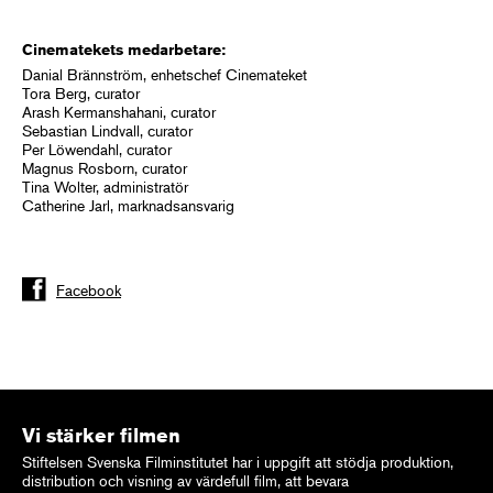
Cinematekets medarbetare:
Danial Brännström, enhetschef Cinemateket
Tora Berg, curator
Arash Kermanshahani, curator
Sebastian Lindvall, curator
Per Löwendahl, curator
Magnus Rosborn, curator
Tina Wolter, administratör
Catherine Jarl, marknadsansvarig
Facebook
Vi stärker filmen
Stiftelsen Svenska Filminstitutet har i uppgift att stödja produktion,
distribution och visning av värdefull film, att bevara