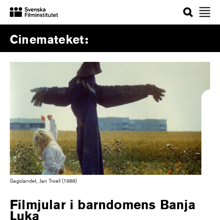
Sök
Cinemateket
Sagolandet, Jan Troell (1988)
Filmjular i barndomens Banja
Luka