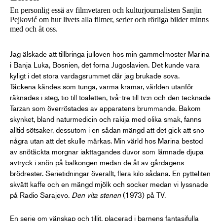
En personlig essä av filmvetaren och kulturjournalisten Sanjin
Pejković om hur livets alla filmer, serier och rörliga bilder minns
med och åt oss.
Jag älskade att tillbringa julloven hos min gammelmoster Marina
i Banja Luka, Bosnien, det forna Jugoslavien. Det kunde vara
kyligt i det stora vardagsrummet där jag brukade sova.
Täckena kändes som tunga, varma kramar, världen utanför
räknades i steg, tio till toaletten, två-tre till tv:n och den tecknade
Tarzan som överröstades av apparatens brummande. Bakom
skynket, bland naturmedicin och rakija med olika smak, fanns
alltid sötsaker, dessutom i en sådan mängd att det gick att sno
några utan att det skulle märkas. Min värld hos Marina bestod
av snötäckta morgnar iakttagandes duvor som lämnade djupa
avtryck i snön på balkongen medan de åt av gårdagens
brödrester. Serietidningar överallt, flera kilo sådana. En pytteliten
skvätt kaffe och en mängd mjölk och socker medan vi lyssnade
på Radio Sarajevo.
Den vita stenen
(1973) på TV.
En serie om vänskap och tillit, placerad i barnens fantasifulla