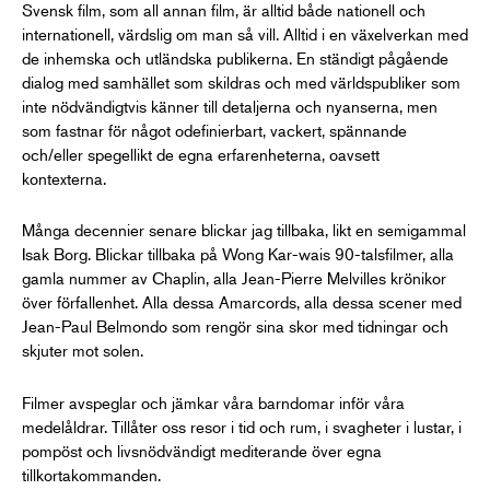
Svensk film, som all annan film, är alltid både nationell och
internationell, värdslig om man så vill. Alltid i en växelverkan med
de inhemska och utländska publikerna. En ständigt pågående
dialog med samhället som skildras och med världspubliker som
inte nödvändigtvis känner till detaljerna och nyanserna, men
som fastnar för något odefinierbart, vackert, spännande
och/eller spegellikt de egna erfarenheterna, oavsett
kontexterna.
Många decennier senare blickar jag tillbaka, likt en semigammal
Isak Borg. Blickar tillbaka på Wong Kar-wais 90-talsfilmer, alla
gamla nummer av Chaplin, alla Jean-Pierre Melvilles krönikor
över förfallenhet. Alla dessa Amarcords, alla dessa scener med
Jean-Paul Belmondo som rengör sina skor med tidningar och
skjuter mot solen.
Filmer avspeglar och jämkar våra barndomar inför våra
medelåldrar. Tillåter oss resor i tid och rum, i svagheter i lustar, i
pompöst och livsnödvändigt mediterande över egna
tillkortakommanden.