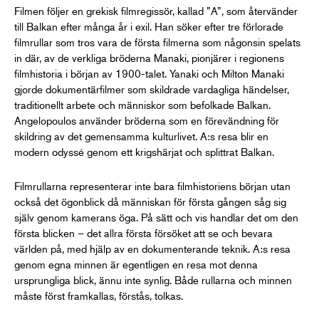
Filmen följer en grekisk filmregissör, kallad ”A”, som återvänder
till Balkan efter många år i exil. Han söker efter tre förlorade
filmrullar som tros vara de första filmerna som någonsin spelats
in där, av de verkliga bröderna Manaki, pionjärer i regionens
filmhistoria i början av 1900-talet. Yanaki och Milton Manaki
gjorde dokumentärfilmer som skildrade vardagliga händelser,
traditionellt arbete och människor som befolkade Balkan.
Angelopoulos använder bröderna som en förevändning för
skildring av det gemensamma kulturlivet. A:s resa blir en
modern odyssé genom ett krigshärjat och splittrat Balkan.
Filmrullarna representerar inte bara filmhistoriens början utan
också det ögonblick då människan för första gången såg sig
själv genom kamerans öga. På sätt och vis handlar det om den
första blicken – det allra första försöket att se och bevara
världen på, med hjälp av en dokumenterande teknik. A:s resa
genom egna minnen är egentligen en resa mot denna
ursprungliga blick, ännu inte synlig. Både rullarna och minnen
måste först framkallas, förstås, tolkas.