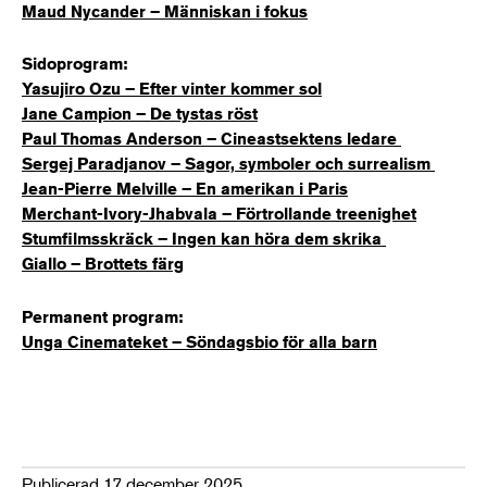
Maud Nycander – Människan i fokus
Sidoprogram:
Yasujiro Ozu – Efter vinter kommer sol
Jane Campion – De tystas röst
Paul Thomas Anderson
–
Cineastsektens ledare
Sergej Paradjanov –
Sagor, symboler och surrealism
Jean-Pierre Melville
– En amerikan i Paris
Merchant-Ivory-Jhabvala
– Förtrollande treenighet
Stumfilmsskräck –
Ingen kan höra dem skrika
Giallo
– Brottets färg
Permanent program:
Unga Cinemateket – Söndagsbio för alla barn
Publicerad 17 december 2025