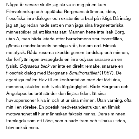
Några år senare skulle jag skriva in mig på en kurs i
Filmvetenskap och upptäcka Bergmans drömmar, idéer,
filosofiska inre dialoger och existentiella kval på riktigt. Då insåg
jag att jag redan hade sett en man jaga sina fragmentariska
minnesbilder på ett likartat sätt. Mannen hette inte Isak Borg,
utan A, men båda letade efter barndomens smultronställen,
gömda i medvetandets hemliga vrår, bortom ord. Filmisk
metafysik. Båda resorna skedde genom landskap och minnen,
där förflyttningen avspeglade en inre odyssé snarare än en
fysisk.
Odysseus blick
var inte en direkt remake, snarare en
filosofisk dialog med Bergmans
Smultronstället
(1957)
. De
egentliga målen blev till en konfrontation med det förflutna,
minnena, skulden och livets förgänglighet. Både Bergman och
Angelopoulos bröt sönder den linjära tiden, lät sina
huvudpersoner kliva in och ut ur sina minnen. Utan varning, ofta
mitt i en rörelse. En poetisk medvetandestruktur, en filmisk
motsvarighet till hur människan faktiskt minns. Deras minnen,
framlagda som ett flöde, som rusade fram och tillbaka i tiden,
blev också mina.