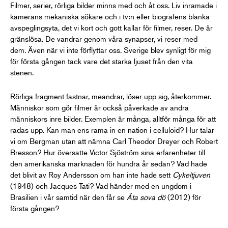
Filmer, serier, rörliga bilder minns med och åt oss. Liv inramade i
kamerans mekaniska sökare och i tv:n eller biografens blanka
avspeglingsyta, det vi kort och gott kallar för filmer, reser. De är
gränslösa. De vandrar genom våra synapser, vi reser med
dem. Även när vi inte förflyttar oss. Sverige blev synligt för mig
för första gången tack vare det starka ljuset från den vita
stenen.
Rörliga fragment fastnar, meandrar, löser upp sig, återkommer.
Människor som gör filmer är också påverkade av andra
människors inre bilder. Exemplen är många, alltför många för att
radas upp. Kan man ens rama in en nation i celluloid? Hur talar
vi om Bergman utan att nämna Carl Theodor Dreyer och Robert
Bresson? Hur översatte Victor Sjöström sina erfarenheter till
den amerikanska marknaden för hundra år sedan? Vad hade
det blivit av Roy Andersson om han inte hade sett
Cykeltjuven
(1948) och Jacques Tati? Vad händer med en ungdom i
Brasilien i vår samtid när den får se
Äta sova dö
(2012) för
första gången?