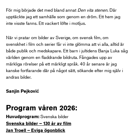
För mig började det med bland annat
Den vita stenen
. Där
upptäckte jag ett samhälle som genom en dröm. Ett hem jag
inte visste fanns. Ett vackert löfte i motljus.
När vi pratar om bilder av Sverige, om svensk film, om
svenskhet i film och serier får vi inte glömma att vi alla, alltid är
både publik och medskapare. Ett barn i jultidens Banja Luka såg
världen genom en fladdrande bildruta. Fångades upp av
märkliga rörelser på ett märkligt språk. 40 år senare är jag
kanske fortfarande där på något sätt, sökande efter mig själv i
andras bilder.
Sanjin Pejković
Program våren 2026:
Svenska bilder
Huvudprogram:
Svenska bilder – 130 år av film
Jan Troell – Eviga ögonblick