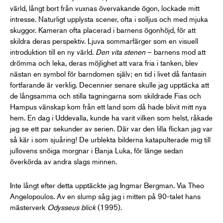
värld, långt bort från vuxnas övervakande ögon, lockade mitt
intresse. Naturligt upplysta scener, ofta i solljus och med mjuka
skuggor. Kameran ofta placerad i barnens ögonhöjd, för att
skildra deras perspektiv. Ljuva sommarfärger som en visuell
introduktion till en ny värld.
Den vita stenen
– barnens mod att
drömma och leka, deras möjlighet att vara fria i tanken, blev
nästan en symbol för barndomen själv; en tid i livet då fantasin
fortfarande är verklig. Decennier senare skulle jag upptäcka att
de långsamma och stilla tagningarna som skildrade Fias och
Hampus vänskap kom från ett land som då hade blivit mitt nya
hem. En dag i Uddevalla, kunde ha varit vilken som helst, råkade
jag se ett par sekunder av serien. Där var den lilla flickan jag var
så kär i som sjuåring! De urblekta bilderna katapulterade mig till
jullovens snöiga morgnar i Banja Luka, för länge sedan
överkörda av andra slags minnen.
Inte långt efter detta upptäckte jag Ingmar Bergman. Via Theo
Angelopoulos. Av en slump såg jag i mitten på 90-talet hans
mästerverk
Odysseus blick
(
1995).