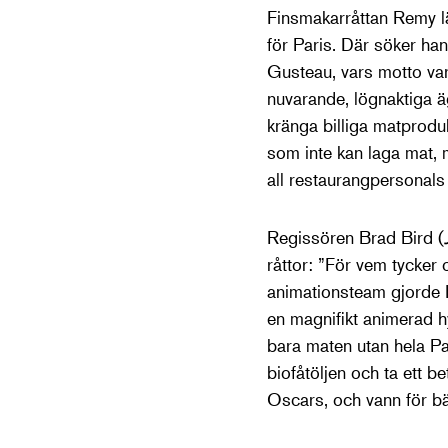
Finsmakarråttan Remy lä
för Paris. Där söker ha
Gusteau, vars motto var 
nuvarande, lögnaktiga ä
kränga billiga matprodu
som inte kan laga mat, 
all restaurangpersonals
Regissören Brad Bird (
råttor: ”För vem tycker 
animationsteam gjorde B
en magnifikt animerad hy
bara maten utan hela Pari
biofåtöljen och ta ett 
Oscars, och vann för bä