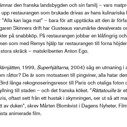
mnar den franska landsbygden och sin familj – vars matpre
n upp restaurangen som brukade drivas av hans kulinariska
”Alla kan laga mat” – bara för att upptäcka att den är förf
garen Skinners drift har Gusteaus varumärke devalverats oc
kter på snabbköp. På restaurangen jobbar en klåfingrig och 
men som med Remys hjälp tar restaurangen till forna höjde
 stora skräck – matskribenten Anton Ego.
Järnjätten
, 1999,
Superhjältarna
, 2004) såg en utmaning i a
om råttor? De är som motsatsen till pingviner, alla hatar d
ird långa rekognoseringsresor till Paris och otaliga foton o
llning till staden – och det franska köket. ”
Råttatouille
är et
s, oftast sett från ett hustak i skymningen, ser ut så att man 
bett av duken”, skrev Mårten Blomkvist i Dagens Nyheter. Fil
sta animerade film.