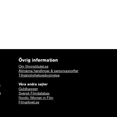
Övrig information
Om filminstitutet.se
Allmänna handlingar & personuppgifter
Tillgänglighetsredogörelse
Våra andra sajter
s
Guldbaggen
Svensk Filmdatabas
8
Nordic Women in Film
Filmarkivet.se