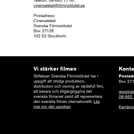
Telefon: 08-665 11 00
cinemateket@filminstitutet.se
Postadress:
Cinemateket
Svenska Filminstitutet
Box 27126
102 52 Stockholm
Vi stärker filmen
Konta
Stiftelsen Svenska Filminstitutet har i
Postad
uppgift att stödja produktion,
Box 271
distribution och visning av värdefull film,
att bevara och tillgängliggöra det
registrat
svenska filmarvet samt att representera
08-665
den svenska filmen internationellt.
Läs
mer om vårt uppdrag
Karriärs