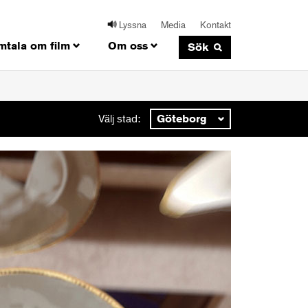
Lyssna
Media
Kontakt
mtala om film
Om oss
Sök
Välj
Välj stad:
stad: