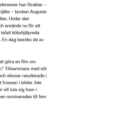
ferenser han föraktar –
 hjälte – kocken Auguste
allen. Under den
h används nu för att
tafatt kökshjälpreda
r. En dag besöks de av
tt göra en film om
em.” Tillsammans med sitt
ch skisser resulterade i
t frosseri i bilder. Inte
vill luta sig fram i
men nominerades till fem