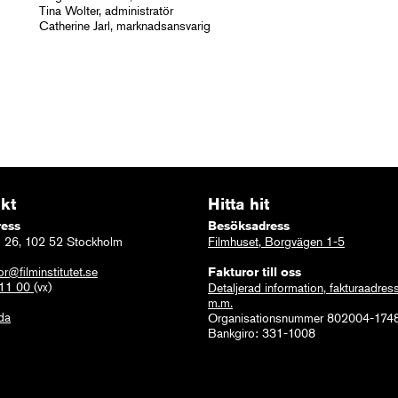
Tina Wolter, administratör
Catherine Jarl, marknadsansvarig
kt
Hitta hit
ress
Besöksadress
 26, 102 52 Stockholm
Filmhuset, Borgvägen 1-5
or@filminstitutet.se
Fakturor till oss
 11 00
(vx)
Detaljerad information, fakturaadres
m.m.
ida
Organisationsnummer 802004-174
Bankgiro: 331-1008