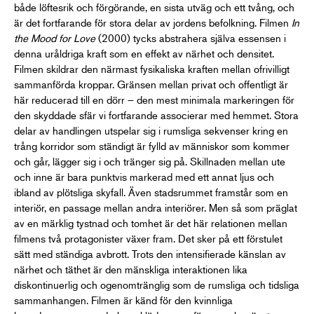
både löftesrik och förgörande, en sista utväg och ett tvång, och
är det fortfarande för stora delar av jordens befolkning. Filmen
In
the Mood for Love
(2000) tycks abstrahera själva essensen i
denna uråldriga kraft som en effekt av närhet och densitet.
Filmen skildrar den närmast fysikaliska kraften mellan ofrivilligt
sammanförda kroppar. Gränsen mellan privat och offentligt är
här reducerad till en dörr – den mest minimala markeringen för
den skyddade sfär vi fortfarande associerar med hemmet. Stora
delar av handlingen utspelar sig i rumsliga sekvenser kring en
trång korridor som ständigt är fylld av människor som kommer
och går, lägger sig i och tränger sig på. Skillnaden mellan ute
och inne är bara punktvis markerad med ett annat ljus och
ibland av plötsliga skyfall. Även stadsrummet framstår som en
interiör, en passage mellan andra interiörer. Men så som präglat
av en märklig tystnad och tomhet är det här relationen mellan
filmens två protagonister växer fram. Det sker på ett förstulet
sätt med ständiga avbrott. Trots den intensifierade känslan av
närhet och täthet är den mänskliga interaktionen lika
diskontinuerlig och ogenomtränglig som de rumsliga och tidsliga
sammanhangen. Filmen är känd för den kvinnliga