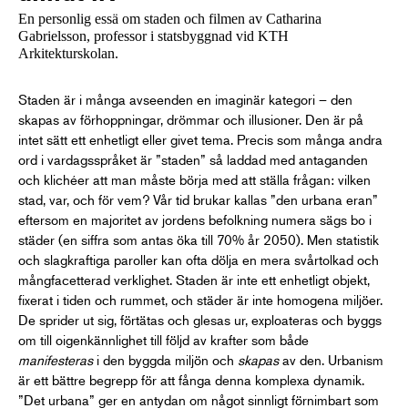
En personlig essä om staden och filmen av Catharina
Gabrielsson, professor i statsbyggnad vid KTH
Arkitekturskolan.
Staden är i många avseenden en imaginär kategori – den
skapas av förhoppningar, drömmar och illusioner. Den är på
intet sätt ett enhetligt eller givet tema. Precis som många andra
ord i vardagsspråket är ”staden” så laddad med antaganden
och klichéer att man måste börja med att ställa frågan: vilken
stad, var, och för vem? Vår tid brukar kallas ”den urbana eran”
eftersom en majoritet av jordens befolkning numera sägs bo i
städer (en siffra som antas öka till 70% år 2050). Men statistik
och slagkraftiga paroller kan ofta dölja en mera svårtolkad och
mångfacetterad verklighet. Staden är inte ett enhetligt objekt,
fixerat i tiden och rummet, och städer är inte homogena miljöer.
De sprider ut sig, förtätas och glesas ur, exploateras och byggs
om till oigenkännlighet till följd av krafter som både
manifesteras
i den byggda miljön och
skapas
av den. Urbanism
är ett bättre begrepp för att fånga denna komplexa dynamik.
”Det urbana” ger en antydan om något sinnligt förnimbart som