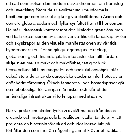
ett sätt som trotsar den modernistiska drömmen om framsteg
och utveckling. Stora delar avsätter sig i de informella
bosättningar som brer ut sig kring världsstäderna i Asien och
den s.k. globala södern och fyller synfältet fram till horisonten.
De står i dramatisk kontrast mot den likaledes gränslösa men
vertikala expansionen av städer vars artificiella landskap av öar
och skyskrapor är den visuella manifestationen av vår tids
hypermodernitet. Denna giftiga legering av teknologi,
globalisering och finanskapitalism befäster den allt hårdare
skiljelinjen mellan makt och maktlöshet, fattig och rik.
Omvandlade till turistmagneter och spekulationsobjekt står
också stora delar av de europeiska städerna inför hotet av en
obönhörlig förtvining. Ökade fastighets- och bostadspriser gör
dem obeboeliga för vanliga människor och slår ut den
småskaliga infrastruktur vi förknippar med stadsliv.
När vi pratar om staden tycks vi avskärma oss från dessa
oroande och motsägelsefulla realiteter. Istället tenderar vi att
projicera en historiskt förenklad och idealiserad bild på
förhållanden som mer än någonting annat kräver ett radikalt