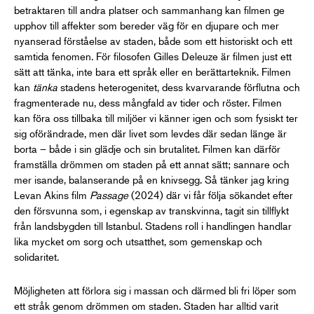
betraktaren till andra platser och sammanhang kan filmen ge
upphov till affekter som bereder väg för en djupare och mer
nyanserad förståelse av staden, både som ett historiskt och ett
samtida fenomen. För filosofen Gilles Deleuze är filmen just ett
sätt att tänka, inte bara ett språk eller en berättarteknik. Filmen
kan
tänka
stadens heterogenitet, dess kvarvarande förflutna och
fragmenterade nu, dess mångfald av tider och röster. Filmen
kan föra oss tillbaka till miljöer vi känner igen och som fysiskt ter
sig oförändrade, men där livet som levdes där sedan länge är
borta – både i sin glädje och sin brutalitet. Filmen kan därför
framställa drömmen om staden på ett annat sätt; sannare och
mer isande, balanserande på en knivsegg. Så tänker jag kring
Levan Akins film
Passage
(2024) där vi får följa sökandet efter
den försvunna som, i egenskap av transkvinna, tagit sin tillflykt
från landsbygden till Istanbul. Stadens roll i handlingen handlar
lika mycket om sorg och utsatthet, som gemenskap och
solidaritet.
Möjligheten att förlora sig i massan och därmed bli fri löper som
ett stråk genom drömmen om staden. Staden har alltid varit