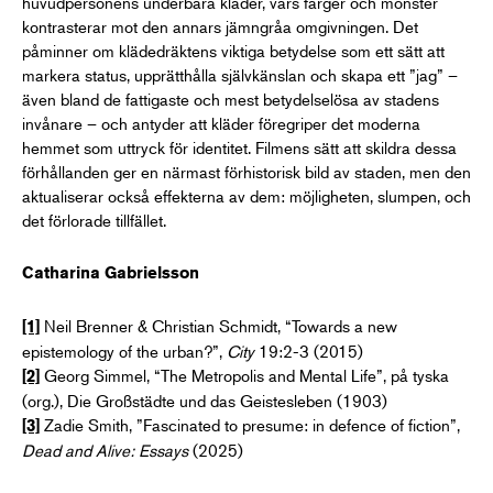
huvudpersonens underbara kläder, vars färger och mönster
kontrasterar mot den annars jämngråa omgivningen. Det
påminner om klädedräktens viktiga betydelse som ett sätt att
markera status, upprätthålla självkänslan och skapa ett ”jag” –
även bland de fattigaste och mest betydelselösa av stadens
invånare – och antyder att kläder föregriper det moderna
hemmet som uttryck för identitet. Filmens sätt att skildra dessa
förhållanden ger en närmast förhistorisk bild av staden, men den
aktualiserar också effekterna av dem: möjligheten, slumpen, och
det förlorade tillfället.
Catharina Gabrielsson
Neil Brenner & Christian Schmidt, “Towards a new
[1]
epistemology of the urban?”,
City
19:2-3 (2015)
Georg Simmel, “The Metropolis and Mental Life”, på tyska
[2]
(org.), Die Großstädte und das Geistesleben (1903)
Zadie Smith, ”Fascinated to presume: in defence of fiction”,
[3]
Dead and Alive: Essays
(2025)