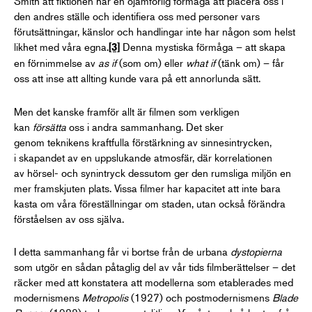
Smith att fiktionen har en ojämförlig förmåga att placera oss i
den andres ställe och identifiera oss med personer vars
förutsättningar, känslor och handlingar inte har någon som helst
likhet med våra egna.
Denna mystiska förmåga – att skapa
[3]
en förnimmelse av
as if
(som om) eller
what if
(tänk om) – får
oss att inse att allting kunde vara på ett annorlunda sätt.
Men det kanske framför allt är filmen som verkligen
kan
försätta
oss i andra sammanhang. Det sker
genom teknikens kraftfulla förstärkning av sinnesintrycken,
i skapandet av en uppslukande atmosfär, där korrelationen
av hörsel- och synintryck dessutom ger den rumsliga miljön en
mer framskjuten plats. Vissa filmer har kapacitet att inte bara
kasta om våra föreställningar om staden, utan också förändra
förståelsen av oss själva.
I detta sammanhang får vi bortse från de urbana
dystopierna
som utgör en sådan påtaglig del av vår tids filmberättelser – det
räcker med att konstatera att modellerna som etablerades med
modernismens
Metropolis
(1927) och postmodernismens
Blade