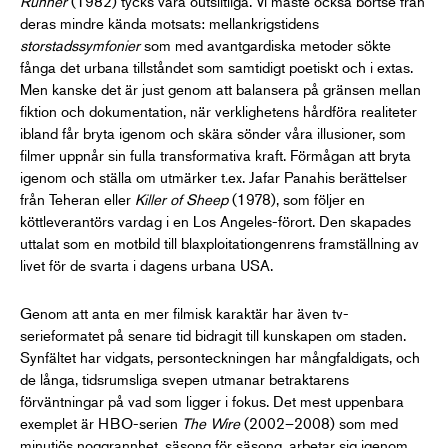
Runner
(1982) tycks vara outslitliga. Vi måste också bortse från
deras mindre kända motsats: mellankrigstidens
storstadssymfonier
som med avantgardiska metoder sökte
fånga det urbana tillståndet som samtidigt poetiskt och i extas.
Men kanske det är just genom att balansera på gränsen mellan
fiktion och dokumentation, när verklighetens hårdföra realiteter
ibland får bryta igenom och skära sönder våra illusioner, som
filmer uppnår sin fulla transformativa kraft. Förmågan att bryta
igenom och ställa om utmärker t.ex. Jafar Panahis berättelser
från Teheran eller
Killer of Sheep
(1978), som följer en
köttleverantörs vardag i en Los Angeles-förort. Den skapades
uttalat som en motbild till blaxploitationgenrens framställning av
livet för de svarta i dagens urbana USA.
Genom att anta en mer filmisk karaktär har även tv-
serieformatet på senare tid bidragit till kunskapen om staden.
Synfältet har vidgats, personteckningen har mångfaldigats, och
de långa, tidsrumsliga svepen utmanar betraktarens
förväntningar på vad som ligger i fokus. Det mest uppenbara
exemplet är HBO-serien
The Wire
(2002–2008) som med
minutiös noggrannhet, säsong för säsong, arbetar sig igenom