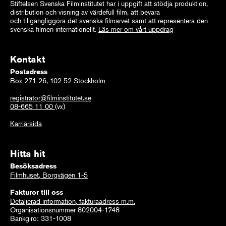
Stiftelsen Svenska Filminstitutet har i uppgift att stödja produktion,
distribution och visning av värdefull film, att bevara
och tillgängliggöra det svenska filmarvet samt att representera den
svenska filmen internationellt.
Läs mer om vårt uppdrag
Kontakt
Postadress
Box 271 26, 102 52 Stockholm
registrator@filminstitutet.se
08-665 11 00
(vx)
Karriärsida
Hitta hit
Besöksadress
Filmhuset, Borgvägen 1-5
Fakturor till oss
Detaljerad information, fakturaadress m.m.
Organisationsnummer 802004-1748
Bankgiro: 331-1008