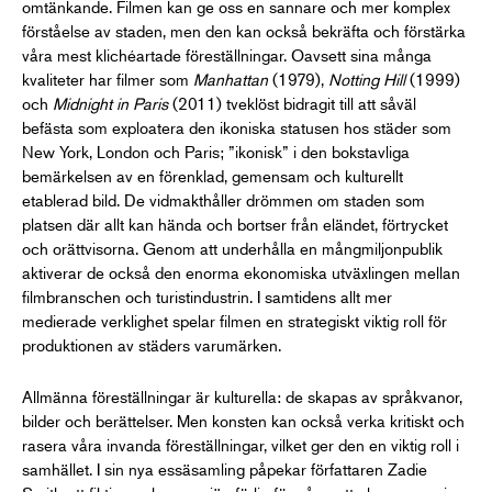
omtänkande. Filmen kan ge oss en sannare och mer komplex
förståelse av staden, men den kan också bekräfta och förstärka
våra mest klichéartade föreställningar. Oavsett sina många
kvaliteter har filmer som
Manhattan
(1979),
Notting Hill
(1999)
och
Midnight in Paris
(2011) tveklöst bidragit till att såväl
befästa som exploatera den ikoniska statusen hos städer som
New York, London och Paris; ”ikonisk” i den bokstavliga
bemärkelsen av en förenklad, gemensam och kulturellt
etablerad bild. De vidmakthåller drömmen om staden som
platsen där allt kan hända och bortser från eländet, förtrycket
och orättvisorna. Genom att underhålla en mångmiljonpublik
aktiverar de också den enorma ekonomiska utväxlingen mellan
filmbranschen och turistindustrin. I samtidens allt mer
medierade verklighet spelar filmen en strategiskt viktig roll för
produktionen av städers varumärken.
Allmänna föreställningar är kulturella: de skapas av språkvanor,
bilder och berättelser. Men konsten kan också verka kritiskt och
rasera våra invanda föreställningar, vilket ger den en viktig roll i
samhället. I sin nya essäsamling påpekar författaren Zadie