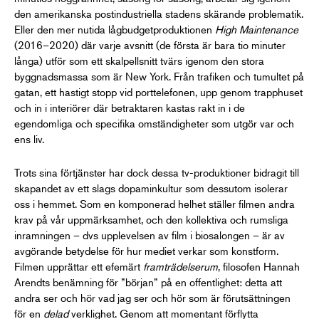
den amerikanska postindustriella stadens skärande problematik.
Eller den mer nutida lågbudgetproduktionen
High Maintenance
(2016–2020) där varje avsnitt (de första är bara tio minuter
långa) utför som ett skalpellsnitt tvärs igenom den stora
byggnadsmassa som är New York. Från trafiken och tumultet på
gatan, ett hastigt stopp vid porttelefonen, upp genom trapphuset
och in i interiörer där betraktaren kastas rakt in i de
egendomliga och specifika omständigheter som utgör var och
ens liv.
Trots sina förtjänster har dock dessa tv-produktioner bidragit till
skapandet av ett slags dopaminkultur som dessutom isolerar
oss i hemmet. Som en komponerad helhet ställer filmen andra
krav på vår uppmärksamhet, och den kollektiva och rumsliga
inramningen – dvs upplevelsen av film i biosalongen – är av
avgörande betydelse för hur mediet verkar som konstform.
Filmen upprättar ett efemärt
framträdelserum
, filosofen Hannah
Arendts benämning för ”början” på en offentlighet: detta att
andra ser och hör vad jag ser och hör som är förutsättningen
för en
delad
verklighet. Genom att momentant förflytta