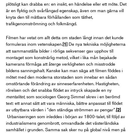
plötsligt kan drabba en: en insikt, en händelse eller ett möte. Det
är en flyktig och svårfångad egenskap, även om man gärna vill
knyta den till mätbara förhållanden som täthet,
trafikgenomströmning och folkmängd.
Filmen har vetat om allt detta om staden långt innan det kunde
formuleras inom vetenskapen.
De nya tekniska möjligheterna
[1]
att sammanställa bilder i rörliga sekvenser gav upphov till
montaget som konstnärlig metod, vilket i lika mån bejakade
kamerans förmåga att återge verkligheten och misstrodde
bildens sanningshalt. Kanske kan man säga att filmen föddes i
mötet med den moderna storstaden som innebar en sådan
omstörtande förändring av sinneserfarenheten. Hastigheten,
rörelsen och det snabba flödet av intryck skapade en ny
mentalitet
, som sociologen Georg Simmel skrev i en berömd
text: ett annat sätt att vara människa, bättre anpassat till flödet
av utbytbara värden i ”den ständiga strömmen av pengar”.
[2]
Urbaniseringen som inleddes i början av 1800-talet, till följd av
industrialismens genombrott, omvandlade det västerländska
samhället i grunden. Samma sak sker nu på global nivå men på