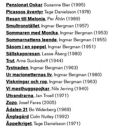
Susanne Bier (1995)
Pensionat Oskar
Tage Danielsson (1978)
Picassos äventyr
, Per Åhlin (1989)
Resan till Melonia
, Ingmar Bergman (1957)
Smultronstället
, Ingmar Bergman (1953)
Sommaren med Monika
, Ingmar Bergman (1955)
Sommarnattens leende
, Ingmar Bergman (1951)
Såsom i en spegel
, Lasse Åberg (1980)
Sällskapsresan
, Arne Sucksdorff (1944)
Trut
, Ingmar Bergman (1963)
Tystnaden
, Ingmar Bergman (1980)
Ur marionetternas liv
, Ingmar Bergman (1963)
Viskningar och rop
, Nils Jerring (1940)
Vi masthuggspojkar
, Jan Troell (1971)
Utvandrarna
, Josef Fares (2005)
Zozo
Bo Widerberg (1969)
Ådalen 31
Colin Nutley (1992)
Änglagård
, Tage Danielsson (1971)
Äppelkriget