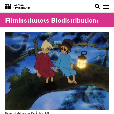
Sök
Filminstitutets Biodistribution
Resan till Melonia, av Per Åhlin (1989)