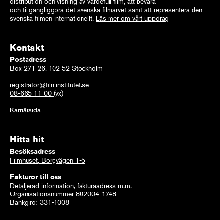
distribution och visning av värdefull film, att bevara
och tillgängliggöra det svenska filmarvet samt att representera den
svenska filmen internationellt.
Läs mer om vårt uppdrag
Kontakt
Postadress
Box 271 26, 102 52 Stockholm
registrator@filminstitutet.se
08-665 11 00
(vx)
Karriärsida
Hitta hit
Besöksadress
Filmhuset, Borgvägen 1-5
Fakturor till oss
Detaljerad information, fakturaadress m.m.
Organisationsnummer 802004-1748
Bankgiro: 331-1008