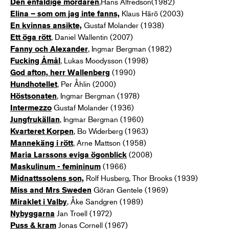
,Hans Alfredson(1982)
Den enfaldige mördaren
Klaus Härö (2003)
Elina – som om jag inte fanns,
Gustaf Molander (1938)
En kvinnas ansikte,
, Daniel Wallentin (2007)
Ett öga rött
, Ingmar Bergman (1982)
Fanny och Alexander
, Lukas Moodysson (1998)
Fucking Åmål
(1990)
God afton, herr Wallenberg
, Per Åhlin (2000)
Hundhotellet
, Ingmar Bergman (1978)
Höstsonaten
Gustaf Molander (1936)
Intermezzo
, Ingmar Bergman (1960)
Jungfrukällan
, Bo Widerberg (1963)
Kvarteret Korpen
, Arne Mattson (1958)
Mannekäng i rött
(2008)
Maria Larssons eviga ögonblick
(1966)
Maskulinum - femininum
Rolf Husberg, Thor Brooks (1939)
Midnattssolens son,
Göran Gentele (1969)
Miss and Mrs Sweden
, Åke Sandgren (1989)
Miraklet i Valby
Jan Troell (1972)
Nybyggarna
Jonas Cornell (1967)
Puss & kram