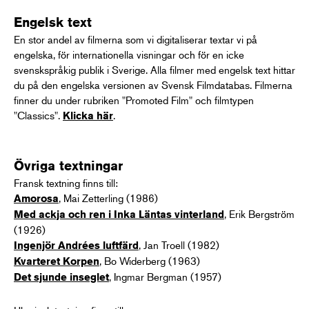
Engelsk text
En stor andel av filmerna som vi digitaliserar textar vi på
engelska, för internationella visningar och för en icke
svenskspråkig publik i Sverige. Alla filmer med engelsk text hittar
du på den engelska versionen av Svensk Filmdatabas. Filmerna
finner du under rubriken "Promoted Film" och filmtypen
"Classics".
.
Klicka här
Övriga textningar
Fransk textning finns till:
, Mai Zetterling (1986)
Amorosa
, Erik Bergström
Med ackja och ren i Inka Läntas vinterland
(1926)
, Jan Troell (1982)
Ingenjör Andrées luftfärd
, Bo Widerberg (1963)
Kvarteret Korpen
, Ingmar Bergman (1957)
Det sjunde inseglet