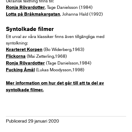
Ukrainsk textning finns till:
, Tage Danielsson (1984)
Ronja Rövardotter
, Johanna Hald (1992)
Lotta på Bråkmakargatan
Syntolkade filmer
Ett urval av våra klassiker finns även tillgängliga med
syntolkning:
(Bo Widerberg,1963)
Kvarteret Korpen
(Mai Zetterling,1968)
Flickorna
(Tage Danielsson,1984)
Ronja Rövardotter
(Lukas Moodysson,1998)
Fucking Åmål
Mer information om hur det går till att ta del av
syntolkade filmer.
Publicerad 29 januari 2020