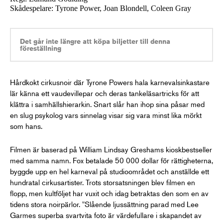
Skådespelare: Tyrone Power, Joan Blondell, Coleen Gray
Det går inte längre att köpa biljetter till denna
föreställning
Hårdkokt cirkusnoir där Tyrone Powers hala karnevalsinkastare
lär känna ett vaudevillepar och deras tankeläsartricks för att
klättra i samhällshierarkin. Snart slår han ihop sina påsar med
en slug psykolog vars sinnelag visar sig vara minst lika mörkt
som hans.
Filmen är baserad på William Lindsay Greshams kioskbestseller
med samma namn. Fox betalade 50 000 dollar för rättigheterna,
byggde upp en hel karneval på studioområdet och anställde ett
hundratal cirkusartister. Trots storsatsningen blev filmen en
flopp, men kultföljet har vuxit och idag betraktas den som en av
tidens stora noirpärlor. "Slående ljussättning parad med Lee
Garmes superba svartvita foto är värdefullare i skapandet av