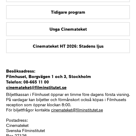
Tidigare program
Unga Cinemateket
Cinemateket HT 2026: Stadens ljus
Besöksadress:
Filmhuset, Borgvägen 1 och 3, Stockholm
Telefon: 08-665 11 00
cinemateket@filminstitutet.se
Biljettkassan i Filmhuset öppnar en timme före dagens första visning.
På vardagar kan biljetter och förmånskort också köpas i Filmhusets
reception som öppnar klockan 8:00.
För biljettfrågor kontakta
cinemateket@filminstitutet.se
Postadress:
Cinemateket
Svenska Filminstitutet
Box 27126