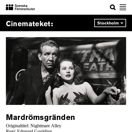
Sök
Välj
Cinemateket
stad:
Mardrömsgränden
Originaltitel: Nightmare Alley
Regi: Edmund Goulding