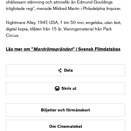
ohälsosam stämning och atmosfär än Edmund Gouldings
trögfotade regi", menade Mildred Martin i Philadelphia Inquirer.
Nightmare Alley. 1947, USA, 1 tim 50 min, engelska, utan text,
digital kopia, tillåten från 15 år. Visningsmaterial från Park
Circus.
Läs mer om ”
Mardrömsgränden
” i Svensk Filmdatabas
Dela
OK
Skriv ut
Biljetter och förmånskort
Om Cinemateket