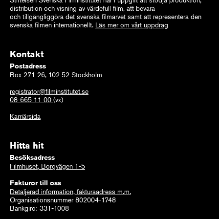
distribution och visning av värdefull film, att bevara
och tillgängliggöra det svenska filmarvet samt att representera den
svenska filmen internationellt.
Läs mer om vårt uppdrag
Kontakt
Postadress
Box 271 26, 102 52 Stockholm
registrator@filminstitutet.se
08-665 11 00
(vx)
Karriärsida
Hitta hit
Besöksadress
Filmhuset, Borgvägen 1-5
Fakturor till oss
Detaljerad information, fakturaadress m.m.
Organisationsnummer 802004-1748
Bankgiro: 331-1008