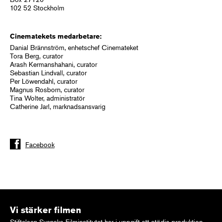
102 52 Stockholm
Cinematekets medarbetare:
Danial Brännström, enhetschef Cinemateket
Tora Berg, curator
Arash Kermanshahani, curator
Sebastian Lindvall, curator
Per Löwendahl, curator
Magnus Rosborn, curator
Tina Wolter, administratör
Catherine Jarl, marknadsansvarig
Facebook
Vi stärker filmen
Stiftelsen Svenska Filminstitutet har i uppgift att stödja produktion,