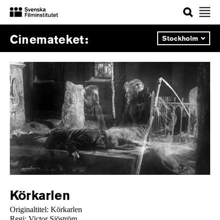
Sök
Välj
Cinemateket
stad:
Körkarlen
Originaltitel: Körkarlen
Regi: Victor Sjöström