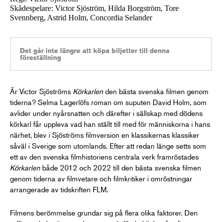
Skådespelare: Victor Sjöström, Hilda Borgström, Tore
Svennberg, Astrid Holm, Concordia Selander
Det går inte längre att köpa biljetter till denna
föreställning
Är Victor Sjöströms
Körkarlen
den bästa svenska filmen genom
tiderna? Selma Lagerlöfs roman om suputen David Holm, som
avlider under nyårsnatten och därefter i sällskap med dödens
körkarl får uppleva vad han ställt till med för människorna i hans
närhet, blev i Sjöströms filmversion en klassikernas klassiker
såväl i Sverige som utomlands. Efter att redan länge setts som
ett av den svenska filmhistoriens centrala verk framröstades
Körkarlen
både 2012 och 2022 till den bästa svenska filmen
genom tiderna av filmvetare och filmkritiker i omröstningar
arrangerade av tidskriften FLM.
Filmens berömmelse grundar sig på flera olika faktorer. Den