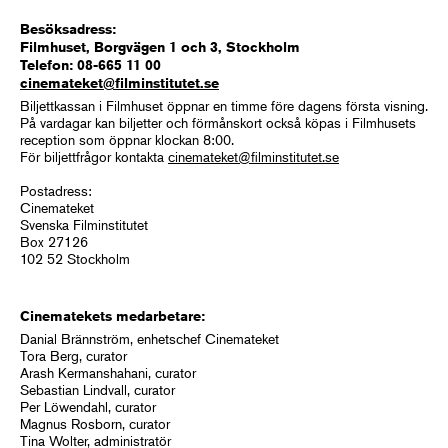
Besöksadress:
Filmhuset, Borgvägen 1 och 3, Stockholm
Telefon: 08-665 11 00
cinemateket@filminstitutet.se
Biljettkassan i Filmhuset öppnar en timme före dagens första visning.
På vardagar kan biljetter och förmånskort också köpas i Filmhusets
reception som öppnar klockan 8:00.
För biljettfrågor kontakta
cinemateket@filminstitutet.se
Postadress:
Cinemateket
Svenska Filminstitutet
Box 27126
102 52 Stockholm
Cinematekets medarbetare:
Danial Brännström, enhetschef Cinemateket
Tora Berg, curator
Arash Kermanshahani, curator
Sebastian Lindvall, curator
Per Löwendahl, curator
Magnus Rosborn, curator
Tina Wolter, administratör