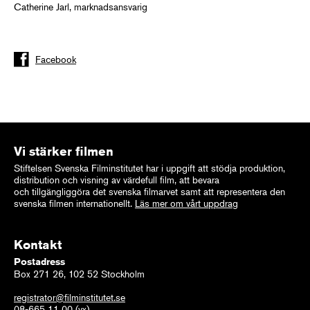
Catherine Jarl, marknadsansvarig
Facebook
Vi stärker filmen
Stiftelsen Svenska Filminstitutet har i uppgift att stödja produktion,
distribution och visning av värdefull film, att bevara
och tillgängliggöra det svenska filmarvet samt att representera den
svenska filmen internationellt.
Läs mer om vårt uppdrag
Kontakt
Postadress
Box 271 26, 102 52 Stockholm
registrator@filminstitutet.se
08-665 11 00
(vx)