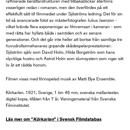
raffinerade berättarstrukturen med tillbakablickar återfinns
visserligen redan i romanen, men den överfördes på ett
effektfullt sätt till filmmediet under Sjöströms ledning. Det för sin
tid så avancerade fotot av mästerfotografen Julius Jaenzon -
vilket krävde flera exponeringar av filmremsan i kameran - som
med rätta har hyllats både i samtiden och av senare
generationer. Och det går inte heller att bortse från samtliga tre
huvudrollsinnehavares gripande skådespelarprestationer:
Sjöström själv som David Holm, Hilda Borgström som hans
olyckliga hustru och Astrid Holm som slumsystern som viger sitt
liv åt att rädda honom.
Filmen visas med förinspelad musik av Matti Bye Ensemble.
Körkarlen. 1921, Sverige, 1 tim 46 min, svenska mellantexter,
digital kopia, tillåten från 7 år. Visningsmaterial från Svenska
Filminstitutet.
Läs mer om ”
Körkarlen
” i Svensk Filmdatabas