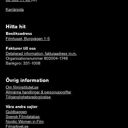
Karriärsida
Hitta hit
Besöksadress
Filmhuset, Borgvägen 1-5
Fakturor till oss
Detaljerad information, fakturaadress m.m.
Organisationsnummer 802004-1748
Bankgiro: 331-1008
Övrig information
Om filminstitutet.se
Allmänna handlingar & personuppgifter
Tillgänglighetsredogörelse
Våra andra sajter
Guldbaggen
Svensk Filmdatabas
Nordic Women in Film
Filmarkivet.se