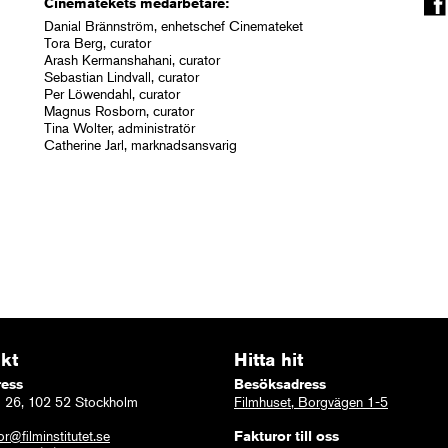
Cinematekets medarbetare:
Danial Brännström, enhetschef Cinemateket
Tora Berg, curator
Arash Kermanshahani, curator
Sebastian Lindvall, curator
Per Löwendahl, curator
Magnus Rosborn, curator
Tina Wolter, administratör
Catherine Jarl, marknadsansvarig
kt
Hitta hit
ress
Besöksadress
 26, 102 52 Stockholm
Filmhuset, Borgvägen 1-5
or@filminstitutet.se
Fakturor till oss