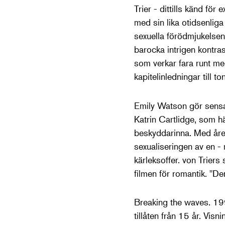
Trier - dittills känd för
med sin lika otidsenli
sexuella förödmjukelsen 
barocka intrigen kontra
som verkar fara runt me
kapitelinledningar till
Emily Watson gör sensat
Katrin Cartlidge, som hä
beskyddarinna. Med åren
sexualiseringen av en -
kärleksoffer. von Triers
filmen för romantik. "Den
Breaking the waves. 199
tillåten från 15 år. Visn