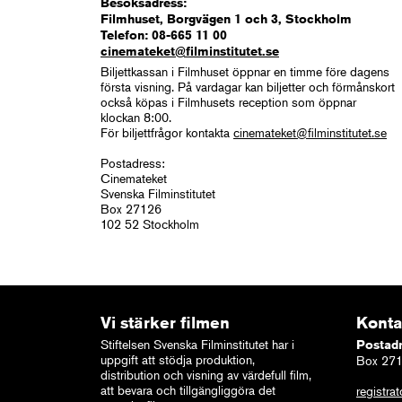
Besöksadress:
Filmhuset, Borgvägen 1 och 3, Stockholm
Telefon: 08-665 11 00
cinemateket@filminstitutet.se
Biljettkassan i Filmhuset öppnar en timme före dagens
första visning. På vardagar kan biljetter och förmånskort
också köpas i Filmhusets reception som öppnar
klockan 8:00.
För biljettfrågor kontakta
cinemateket@filminstitutet.se
Postadress:
Cinemateket
Svenska Filminstitutet
Box 27126
102 52 Stockholm
Vi stärker filmen
Konta
Stiftelsen Svenska Filminstitutet har i
Postad
uppgift att stödja produktion,
Box 271
distribution och visning av värdefull film,
att bevara och tillgängliggöra det
registrat