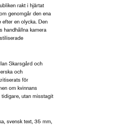
bliken rakt i hjärtat
 som genomgår den ena
e efter en olycka. Den
rs handhållna kamera
tiliserade
ellan Skarsgård och
ägerska och
itiserats för
mmen om kvinnans
 tidigare, utan misstagit
ka, svensk text, 35 mm,