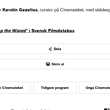
ar
Kerstin Gezelius
, curator på Cinemateket, med skådes
ng the Waves
” i Svensk Filmdatabas
Dela
OK
Skriv ut
 Cinemateket
Tidigare program
Unga Cinemat