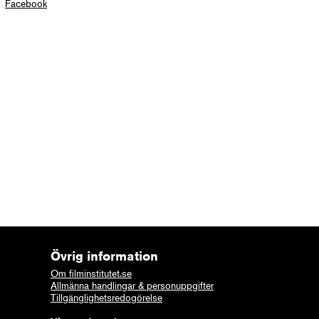
Facebook
Övrig information
Om filminstitutet.se
Allmänna handlingar & personuppgifter
Tillgänglighetsredogörelse