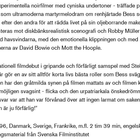
 experimentella noirfilmer med cyniska undertoner - träffade pu
ga som ultramoderna martyrmelodram om renhjärtade Bess
efter den andra för att rädda livet på sin oljeborrande mak
steras mot diskbänksrealistisk scenografi och Robby Mülle
d havsvindarna, med den emotionella klippningen och med s
 tonerna av David Bowie och Mott the Hoople.
ionell filmdebut i gripande och förfärligt samspel med St
r gör en av sitt alltför korta livs bästa roller som Bess sv
 har den gråtmilda synen på filmen mattats av och filmen kr
 möjligen svagsint - flicka och den urpatriarkala önskedrö
 svar var att han var förvånad över att ingen larmat om saken
 är ju förfärlig!"
6, Danmark, Sverige, Frankrike, m.fl. 2 tim 39 min, engels
ingsmaterial från Svenska Filminstitutet