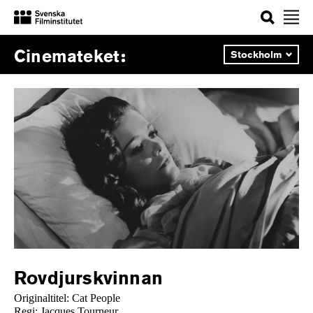
Sök
Välj
Cinemateket
stad:
Rovdjurskvinnan
Originaltitel: Cat People
Regi: Jacques Tourneur