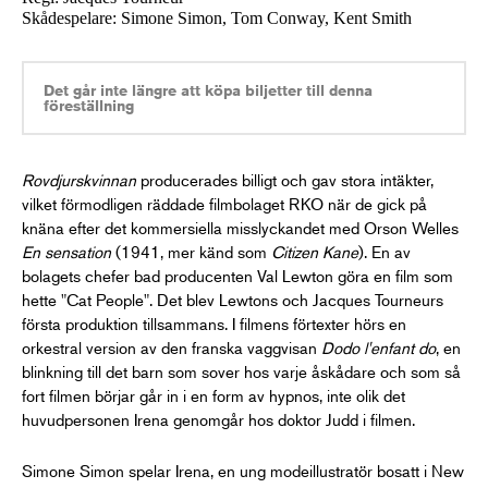
Skådespelare: Simone Simon, Tom Conway, Kent Smith
Det går inte längre att köpa biljetter till denna
föreställning
Rovdjurskvinnan
producerades billigt och gav stora intäkter,
vilket förmodligen räddade filmbolaget RKO när de gick på
knäna efter det kommersiella misslyckandet med Orson Welles
En sensation
(1941, mer känd som
Citizen Kane
). En av
bolagets chefer bad producenten Val Lewton göra en film som
hette "Cat People". Det blev Lewtons och Jacques Tourneurs
första produktion tillsammans. I filmens förtexter hörs en
orkestral version av den franska vaggvisan
Dodo l'enfant do
, en
blinkning till det barn som sover hos varje åskådare och som så
fort filmen börjar går in i en form av hypnos, inte olik det
huvudpersonen Irena genomgår hos doktor Judd i filmen.
Simone Simon spelar Irena, en ung modeillustratör bosatt i New