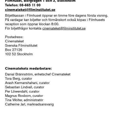
Filmhuset, Borgvägen 1 och 3, Stockholm
Telefon: 08-665 11 00
cinemateket@filminstitutet.se
Biljettkassan i Filmhuset öppnar en timme före dagens första visning.
På vardagar kan biljetter och förmånskort också köpas i Filmhusets
reception som öppnar klockan 8:00.
För biljettfrågor kontakta
cinemateket@filminstitutet.se
Postadress:
Cinemateket
Svenska Filminstitutet
Box 27126
102 52 Stockholm
Cinematekets medarbetare:
Danial Brännström, enhetschef Cinemateket
Tora Berg, curator
Arash Kermanshahani, curator
Sebastian Lindvall, curator
Per Löwendahl, curator
Magnus Rosborn, curator
Tina Wolter, administratör
Catherine Jarl, marknadsansvarig