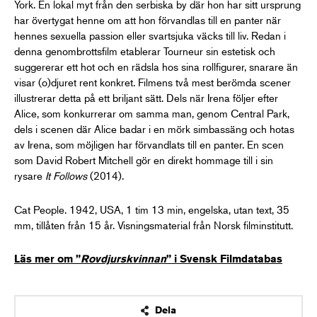
York. En lokal myt från den serbiska by där hon har sitt ursprung
har övertygat henne om att hon förvandlas till en panter när
hennes sexuella passion eller svartsjuka väcks till liv. Redan i
denna genombrottsfilm etablerar Tourneur sin estetisk och
suggererar ett hot och en rädsla hos sina rollfigurer, snarare än
visar (o)djuret rent konkret. Filmens två mest berömda scener
illustrerar detta på ett briljant sätt. Dels när Irena följer efter
Alice, som konkurrerar om samma man, genom Central Park,
dels i scenen där Alice badar i en mörk simbassäng och hotas
av Irena, som möjligen har förvandlats till en panter. En scen
som David Robert Mitchell gör en direkt hommage till i sin
rysare
It Follows
(2014).
Cat People. 1942, USA, 1 tim 13 min, engelska, utan text, 35
mm, tillåten från 15 år. Visningsmaterial från Norsk filminstitutt.
Läs mer om ”
Rovdjurskvinnan
” i Svensk Filmdatabas
Dela