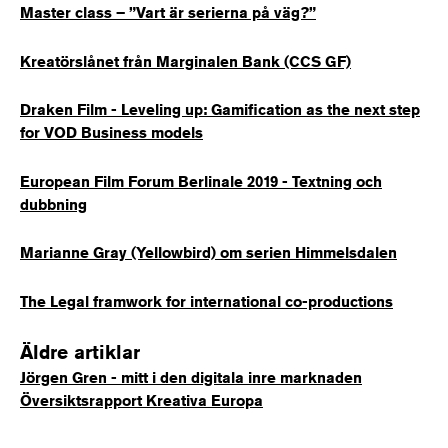
Master class – ”Vart är serierna på väg?”
Kreatörslånet från Marginalen Bank (CCS GF)
Draken Film - Leveling up: Gamification as the next step
for VOD Business models
European Film Forum Berlinale 2019 - Textning och
dubbning
Marianne Gray (Yellowbird) om serien Himmelsdalen
The Legal framwork for international co-productions
Äldre artiklar
Jörgen Gren - mitt i den digitala inre marknaden
Översiktsrapport Kreativa Europa