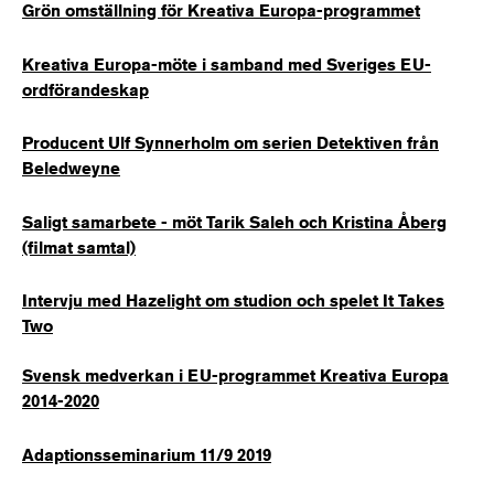
Grön omställning för Kreativa Europa-programmet
Kreativa Europa-möte i samband med Sveriges EU-
ordförandeskap
Producent Ulf Synnerholm om serien Detektiven från
Beledweyne
Saligt samarbete - möt Tarik Saleh och Kristina Åberg
(filmat samtal)
Intervju med Hazelight om studion och spelet It Takes
Two
Svensk medverkan i EU-programmet Kreativa Europa
2014-2020
Adaptionsseminarium 11/9 2019