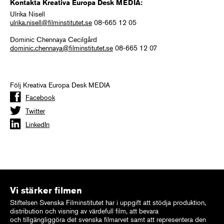
Kontakta Kreativa Europa Desk MEDIA:
Ulrika Nisell
ulrika.nisell@filminstitutet.se
08-665 12 05
Dominic Chennaya Cecilgård
dominic.chennaya@filminstitutet.se
08-665 12 07
Följ Kreativa Europa Desk MEDIA
Facebook
Twitter
LinkedIn
Vi stärker filmen
Stiftelsen Svenska Filminstitutet har i uppgift att stödja produktion,
distribution och visning av värdefull film, att bevara
och tillgängliggöra det svenska filmarvet samt att representera den