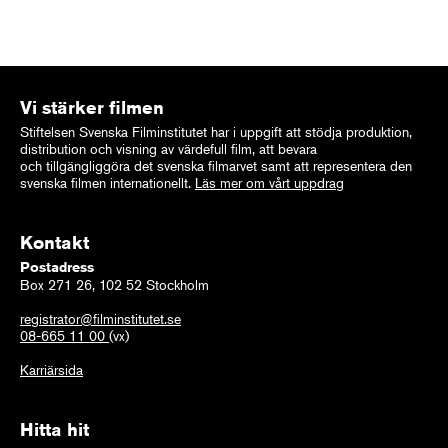
Vi stärker filmen
Stiftelsen Svenska Filminstitutet har i uppgift att stödja produktion,
distribution och visning av värdefull film, att bevara
och tillgängliggöra det svenska filmarvet samt att representera den
svenska filmen internationellt.
Läs mer om vårt uppdrag
Kontakt
Postadress
Box 271 26, 102 52 Stockholm
registrator@filminstitutet.se
08-665 11 00
(vx)
Karriärsida
Hitta hit