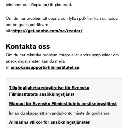
telefoner och läsplattor) är planerad.
Om du har problem att öppna och fylla i pdf-filer kan du ladda
ner en gratis pdf-läsare
här
.
https://get.adobe.com/se/reader/
Kontakta oss
Om du har tekniska problem, frågor eller andra synpunkter om
ansökningstjänsten kan du mejla
till
.
ansokansupport@filminstitutet.se
Tillgänglighetsredogörelse för Svenska
Filminstitutets ansökningstjänst
Manual för Svenska Filminstitutets ansökningstjänst
Innan du skapar ett användarkonto måste du godkänna:
Allmänna villkor för ansökningstjänsten