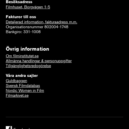
Besöksadress
Filmhuset, Borgvägen 1-5
Fakturor till oss
Detaljerad information, fakturaadress m.m.
Organisationsnummer 802004-1748
Bankgiro: 331-1008
Övrig information
Om filminstitutet.se
Allmänna handlingar & personuppgifter
Tillgänglighetsredogörelse
Våra andra sajter
Guldbaggen
Svensk Filmdatabas
Nordic Women in Film
Filmarkivet.se