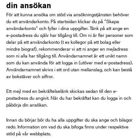
din ansökan
För att kunna ansöka om stöd via ansökningstjänsten behöver
du ett användarkonto. På startsidan klickar du på ”Skapa
användarkonto” och fyller i dina uppgifter. Tänk på att ange en
e-postadress du själv har tillgång till. Om ni är fler personer som
delar på ett användarkonto (t ex kollegor på ett bolag eller
mindre biograf), rekommenderar vi att ni anger en mejladress
som ni alla har tillgång till. Användarnamnet är ett unikt namn
som du kan använda för att logga in (utöver med e-postadress).
Användarnamnet skrivs i ett ord utan mellanslag, och kan bestå
av bokstäver och siffror.
Ett mejl med en bekräftelselänk skickas sedan till den e-
postadress du angivit. När du har bekräftat kan du logga in och
påbörja din ansökan.
Innan du börjar bör du ha alla uppgifter du ska ange och bilagor
redo. Information om vad du ska bifoga finns under respektive
stöd på vår webbplats.