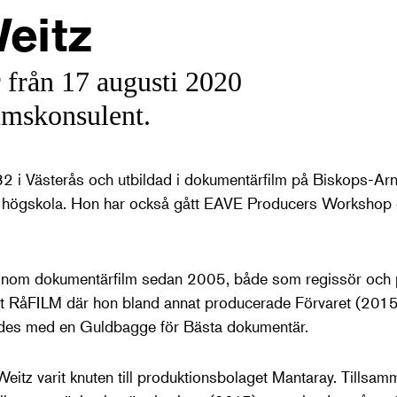
eitz
 från 17 augusti 2020
lmskonsulent.
2 i Västerås och utbildad i dokumentärfilm på Biskops-Ar
högskola. Hon har också gått EAVE Producers Workshop o
 inom dokumentärfilm sedan 2005, både som regissör och 
vet RåFILM där hon bland annat producerade Förvaret (2015
ades med en Guldbagge för Bästa dokumentär.
itz varit knuten till produktionsbolaget Mantaray. Tillsa