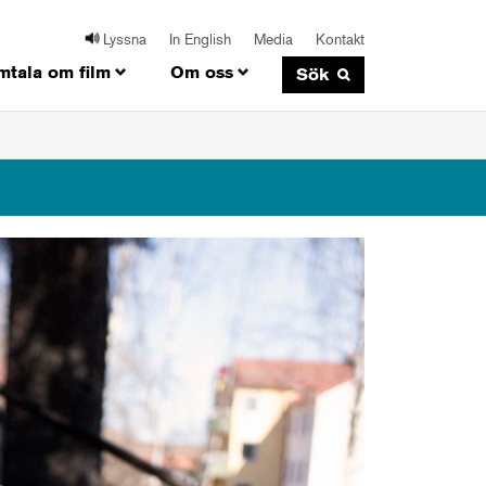
Lyssna
In English
Media
Kontakt
mtala om film
Om oss
Sök