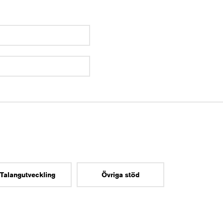
Talangutveckling
Övriga stöd