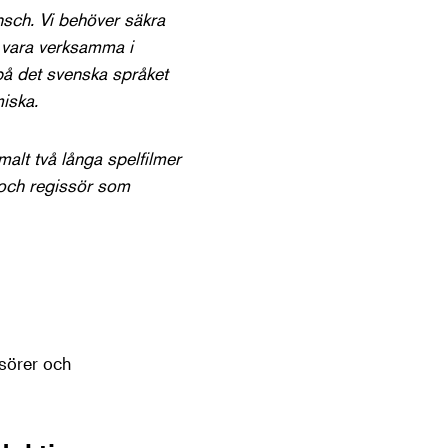
ansch. Vi behöver säkra
 vara verksamma i
r på det svenska språket
miska.
imalt två långa spelfilmer
 och regissör som
ssörer och