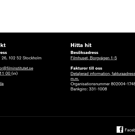
kt
Hitta hit
ress
Besöksadress
 26, 102 52 Stockholm
Filmhuset, Borgvägen 1-5
or@filminstitutet.se
Fakturor till oss
 11 00
(vx)
Detaljerad information, fakturaadres
m.m.
ida
Organisationsnummer 802004-174
Bankgiro: 331-1008
Face