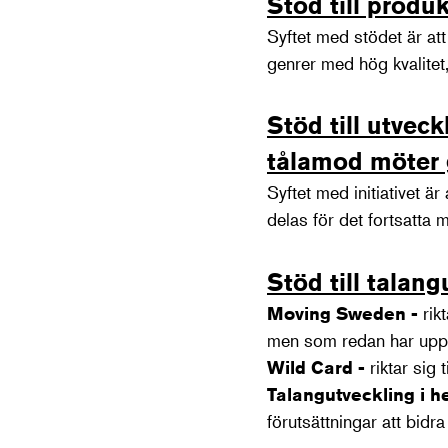
Stöd till produ
Syftet med stödet är at
genrer med hög kvalitet,
Stöd till utvec
tålamod möter
Syftet med initiativet är
delas för det fortsatta 
Stöd till talan
Moving Sweden -
rik
men som redan har uppvi
Wild Card -
riktar sig
Talangutveckling
i h
förutsättningar att bidra 