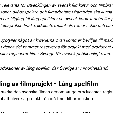
r relevanta för utvecklingen av svensk filmkultur och filmbr
oner, skådespelare och filmarbetare i framtiden ska kunna
n har tillgång till lång spelfilm i en svensk kontext och/elle
tetsspråken finska, jiddisch, meänkieli, romani chib och sa
 uppfyller något av kriterierna ovan kommer beviljas till max
d i denna del kommer reserveras för projekt med producent
ller regisserat film i Sverige för svensk publik enligt ovan.
oduktioner av lång spelfilm där Sverige är minoritetsland.
ling av filmprojekt - Lång spelfilm
t stärka den svenska filmen genom att ge producenter, regi
 att utveckla projekt från idé fram till produktion.