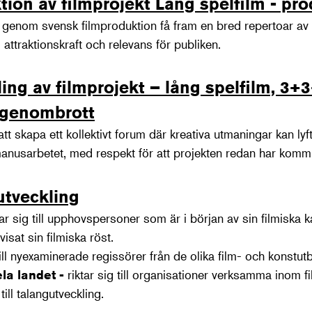
ktion av filmprojekt Lång spelfilm - pr
t genom svensk filmproduktion få fram en bred repertoar av 
 attraktionskraft och relevans för publiken.
kling av filmprojekt – lång spelfilm, 3+
 genombrott
 att skapa ett kollektivt forum där kreativa utmaningar kan ly
manusarbetet, med respekt för att projekten redan har kommit 
gutveckling
tar sig till upphovspersoner som är i början av sin filmiska ka
sat sin filmiska röst.
 till nyexaminerade regissörer från de olika film- och konstut
ela landet -
riktar sig till organisationer verksamma inom
till talangutveckling.