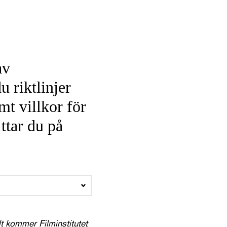
av
u riktlinjer
amt villkor för
ttar du på
lt kommer Filminstitutet