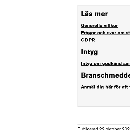
Läs mer
Generella villkor
Frågor och svar om st
GDPR
Intyg
Intyg om godkänd sam
Branschmedd
Anmäl dig här för att
Publicerad 22 oktober 20