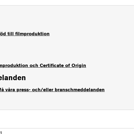
öd till filmproduktion
produktion och Certificate of Origin
elanden
 få våra press- och/eller branschmeddelanden
21