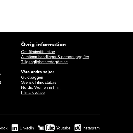
Övrig information
Om filminstitutet.se
Allmänna handlingar & personuppgifter
Tillgänglighetsredogörelse
Våra andra sajter
s
Guldbaggen
Svensk Filmdatabas
8
Nordic Women in Film
Filmarkivet.se
book
LinkedIn
Youtube
Instagram