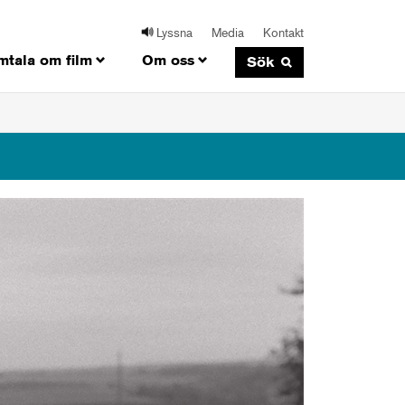
Lyssna
Media
Kontakt
mtala om film
Om oss
Sök