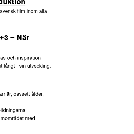
oduktion
svensk film inom alla
3+3 – När
ftas och inspiration
långt i sin utveckling.
rriär, oavsett ålder,
bildningarna.
 filmområdet med