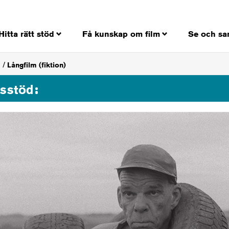
Hitta rätt stöd
Få kunskap om film
Se och sa
Långfilm (fiktion)
gsstöd