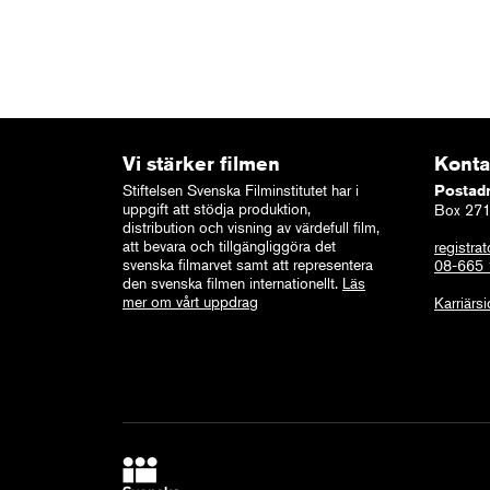
Vi stärker filmen
Konta
Stiftelsen Svenska Filminstitutet har i
Postad
uppgift att stödja produktion,
Box 271
distribution och visning av värdefull film,
att bevara och tillgängliggöra det
registrat
svenska filmarvet samt att representera
08-665
den svenska filmen internationellt.
Läs
mer om vårt uppdrag
Karriärs