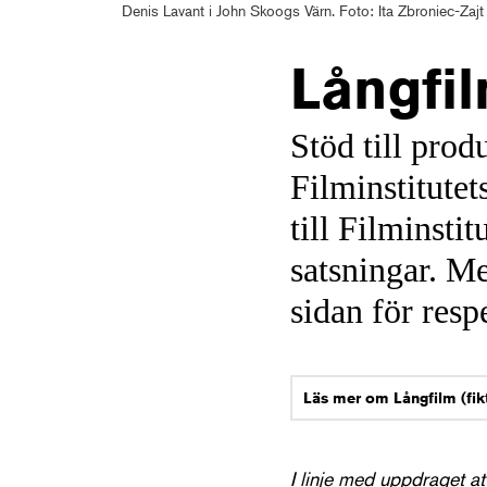
Denis Lavant i John Skoogs Värn. Foto: Ita Zbroniec-Zajt 
Långfil
Stöd till prod
Filminstitutet
till Filminstit
satsningar. M
sidan för resp
Byt
Sida
OK
sida
I linje med uppdraget at