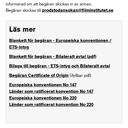
informerad om att begäran skickas in av annan.
Begäran skickas till
prodstodansokan@filminstitutet.se
Läs mer
Blankett för begäran - Europeiska konventionen /
ETS-intyg
Blankett för begäran - Bilateralt avtal (pdf)
Bilaga till begäran - ETS-intyg och Bilateralt avtal
(ifyllbar pdf)
Begäran Certificate of Origin
Europeiska konventionen No 147
Länder som ratificerat konvention No 147
Europeiska konventionen No 220
Länder som ratificerat konvention No 220