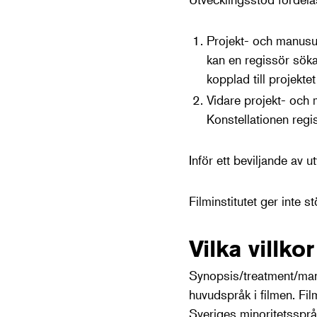
Projekt- och manusut
kan en regissör sök
kopplad till projektet
Vidare projekt- och 
Konstellationen regi
Inför ett beviljande av
Filminstitutet ger inte 
Vilka villko
Synopsis/treatment/man
huvudspråk i filmen. Fi
Sveriges minoritetsspråk,