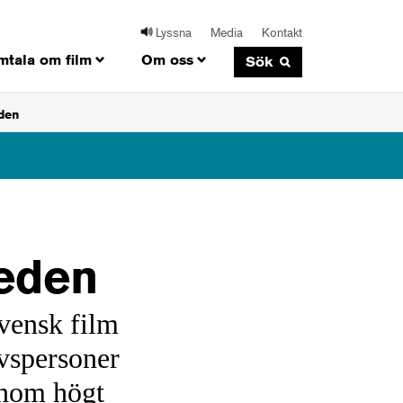
Lyssna
Media
Kontakt
mtala om film
Om oss
Sök
eden
weden
svensk film
vspersoner
enom högt