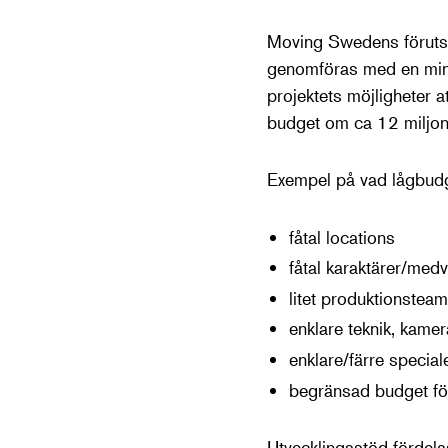
Moving Swedens förutsä
genomföras med en mind
projektets möjligheter 
budget om ca 12 miljo
Exempel på vad lågbudg
fåtal locations
fåtal karaktärer/med
litet produktionsteam
enklare teknik, kamer
enklare/färre special
begränsad budget fö
Utvecklingsstöd fördelas