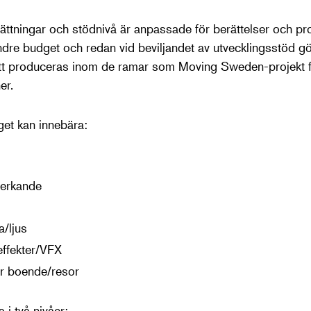
ttningar och stödnivå är anpassade för berättelser och pr
re budget och redan vid beviljandet av utvecklingsstöd g
att produceras inom de ramar som Moving Sweden-projekt för
ner.
et kan innebära:
verkande
a/ljus
effekter/VFX
r boende/resor
 i två nivåer: