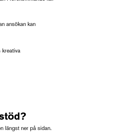
nnan ansökan kan
 kreativa
sstöd?
en längst ner på sidan.