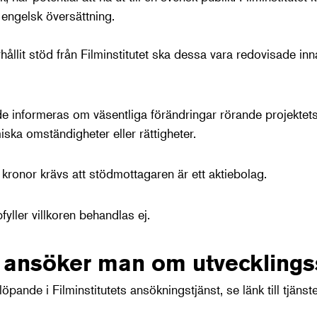
engelsk översättning.
hållit stöd från Filminstitutet ska dessa vara redovisade i
nde informeras om väsentliga förändringar rörande projektets
ska omständigheter eller rättigheter.
ronor krävs att stödmottagaren är ett aktiebolag.
yller villkoren behandlas ej.
r ansöker man om utveckling
pande i Filminstitutets ansökningstjänst, se länk till tjänst