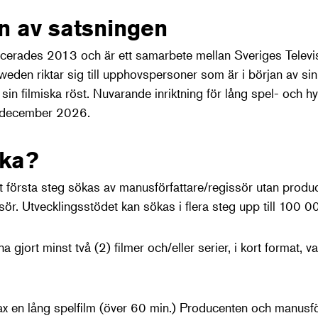
n av satsningen
erades 2013 och är ett samarbete mellan Sveriges Telev
weden riktar sig till upphovspersoner som är i början av sin 
in filmiska röst. Nuvarande inriktning för lång spel- och hy
1 december 2026.
ka?
tt första steg sökas av manusförfattare/regissör utan produ
sör. Utvecklingsstödet kan sökas i flera steg upp till 100 00
jort minst två (2) filmer och/eller serier, i kort format, v
ax en lång spelfilm (över 60 min.) Producenten och manusfö