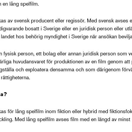
n en lång spelfilm.
kas av svensk producent eller regissör. Med svensk avses 
igvarande bosatt i Sverige eller en juridisk person eller utlä
i landet hos behörig myndighet i Sverige när ansökan bevilja
fysisk person, ett bolag eller annan juridisk person som ve
liga huvudansvaret för produktionen av en film genom att p
rdigställa och exploatera densamma och som därigenom förvä
 rättigheterna.
ka?
s för lång spelfilm inom fiktion eller hybrid med fiktionsfo
kling. Med lång spelfilm avses film med en längd av minst
.