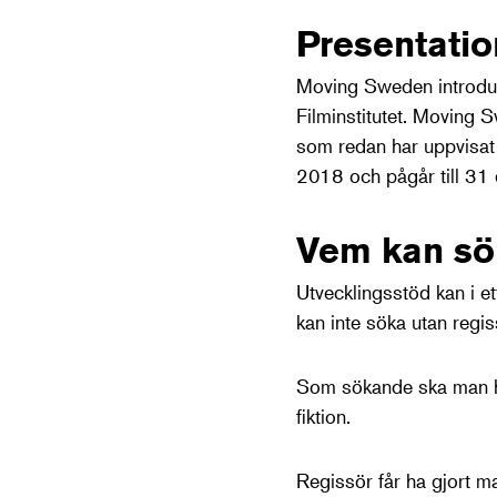
Presentatio
Moving Sweden introduc
Filminstitutet. Moving S
som redan har uppvisat s
2018 och pågår till 3
Vem
kan
sö
Utvecklingsstöd kan i e
kan inte söka utan regis
Som sökande ska man ha g
fiktion.
Regissör får ha gjort m